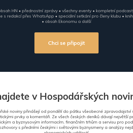
obsah HN • přednostní zprávy • všechny eventy • kompletní podcast
 s redakcí přes WhatsApp • speciální setkání pro členy klubu • knih
• obsah Ekonomu a další
Chci se připojit
najdete v Hospodářských novi
ské noviny přinášejí od pondělí do pátku všeobecné zpravodajství s
tickými prvky a komentáři. Ze všech českých deníků dávají největší p
ckým a byznysovým informacím, finančním trhům a servisu pro podn
ozhovory s předními českými i světovými byznysmeny a analýzy nejdů
ekonomických událostí.