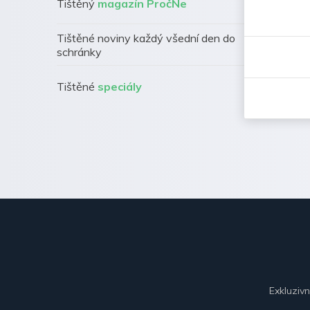
Tištěný
magazín PročNe
Tištěné noviny každý všední den do
schránky
Tištěné
speciály
Exkluziv