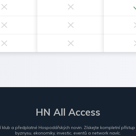
HN All Access
ní klub a předplatné Hospodářských novin. Získejte kompletní přístup
byznysu, ekonomiky, investic, eventů a network navíc.