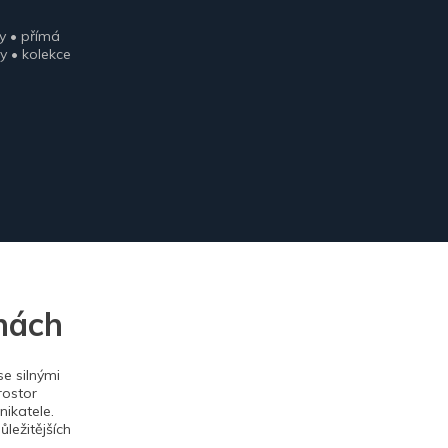
y • přímá
y • kolekce
nách
e silnými
rostor
ikatele.
ležitějších