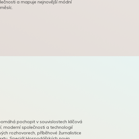
olečnosti a mapuje nejnovější módní
 měsíc.
pomáhá pochopit v souvislostech klíčová
, moderní společnosti a technologií
lových rozhovorech, příběhové žurnalistice
tu. Speciál Hospodářských novin