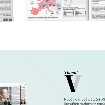
Nová novinová páteční př
čtenářům rozhovory, repor