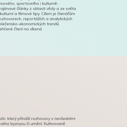
ysového, sportovního i kulturně-
ajímavé články z oblasti vědy a ze světa
 kulturní a filmové tipy. Cílem je čtenářům
ozhovorech, reportážích a analytických
polečensko-ekonomických trendů
hčené čtení na víkend.
azín, který přináší rozhovory s nevšedními
tového byznysu či umění. Kultivovaně