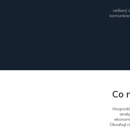
veškerý 
komunikace
Co 
Hospodář
analy
ekonomi
Obsahují r