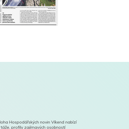
íloha Hospodářských novin Víkend nabízí
táže, profily zajímavých osobností