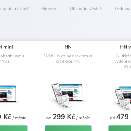
udenti a učitelé
Ekonom
Obchodní věstník
Distribu
N mini
HN
HN v
 obsah webu
Web HN.cz bez reklam a
HN, tiště
HN.cz
aplikace HN.
vydání 
Pro
9 Kč
299 Kč
479
/ měsíc
od
/ měsíc
od