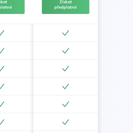
skat
Získat
platné
předplatné