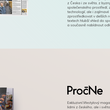
z Česka i ze světa, z byzn
společenského prostředí, z
technologií, ale i zajímavé
zprostředkovat v delších r
textech hlubší vhled do s
a současně nabídnout odle
Exkluzivní lifestylový mag
lidmi z českého, ale i svě