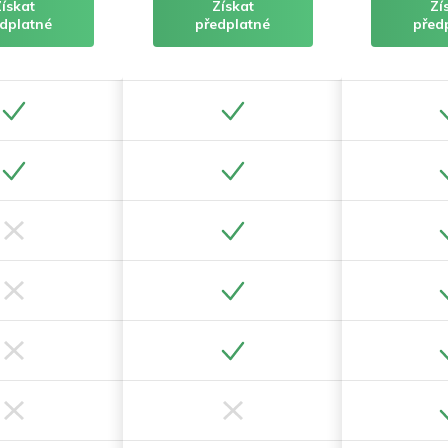
Získat
Získat
Zí
dplatné
předplatné
před