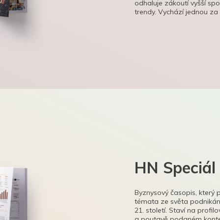
odhaluje zákoutí vyšší sp
trendy. Vychází jednou za
HN Speciál
Byznysový časopis, který 
témata ze světa podnikání
21. století. Staví na profi
a poutavě podaném kontex