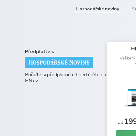
Hospodářské noviny
St
H
Předplaťte si
Veškerý
Pořiďte si předplatné a hned čtěte na
HN.cz.
19
od