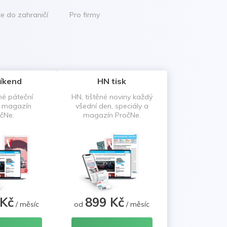
ce do zahraničí
Pro firmy
íkend
HN tisk
né páteční
HN, tištěné noviny každý
a magazín
všední den, speciály a
čNe.
magazín PročNe.
 Kč
899 Kč
/ měsíc
od
/ měsíc