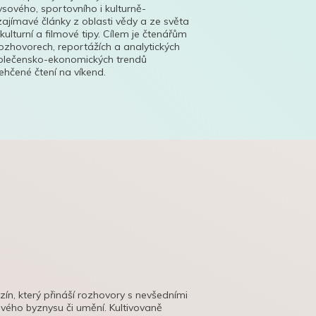
ysového, sportovního i kulturně-
ajímavé články z oblasti vědy a ze světa
 kulturní a filmové tipy. Cílem je čtenářům
ozhovorech, reportážích a analytických
polečensko-ekonomických trendů
hčené čtení na víkend.
azín, který přináší rozhovory s nevšedními
tového byznysu či umění. Kultivovaně