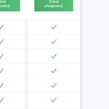
skat
Získat
platné
předplatné