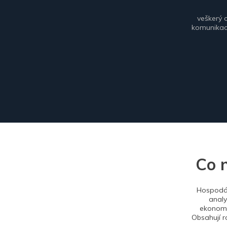
veškerý 
komunikace
Co 
Hospodář
analy
ekonomi
Obsahují r