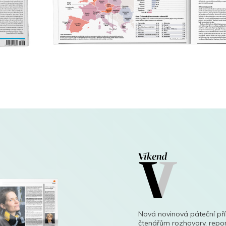
Nová novinová páteční př
čtenářům rozhovory, repor