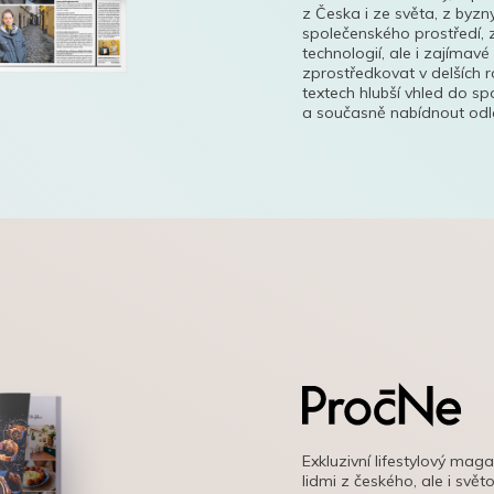
z Česka i ze světa, z byzn
společenského prostředí, z
technologií, ale i zajímavé
zprostředkovat v delších r
textech hlubší vhled do s
a současně nabídnout odle
Exkluzivní lifestylový mag
lidmi z českého, ale i svě