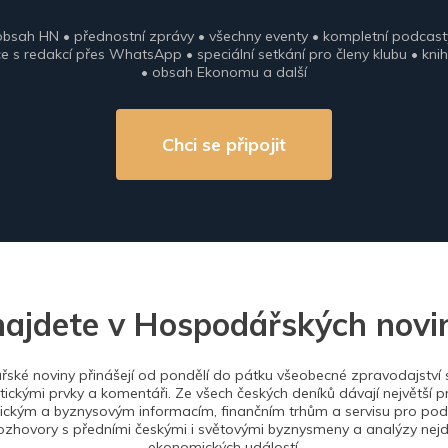
obsah HN • přednostní zprávy • všechny eventy • kompletní podcast
 s redakcí přes WhatsApp • speciální setkání pro členy klubu • knih
• obsah Ekonomu a další
Chci se připojit
najdete v Hospodářských novi
ské noviny přinášejí od pondělí do pátku všeobecné zpravodajství s
tickými prvky a komentáři. Ze všech českých deníků dávají největší p
ckým a byznysovým informacím, finančním trhům a servisu pro podn
ozhovory s předními českými i světovými byznysmeny a analýzy nejdů
ekonomických událostí.