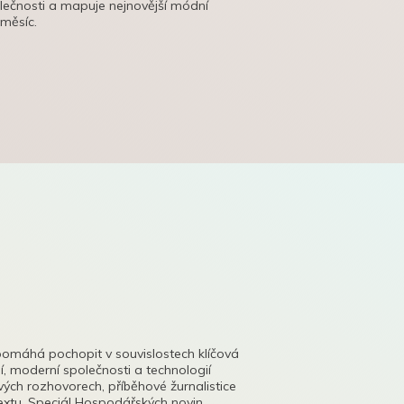
olečnosti a mapuje nejnovější módní
 měsíc.
pomáhá pochopit v souvislostech klíčová
, moderní společnosti a technologií
lových rozhovorech, příběhové žurnalistice
tu. Speciál Hospodářských novin