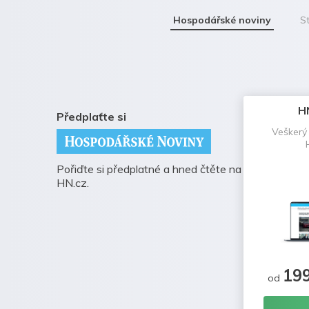
Hospodářské noviny
St
H
Předplaťte si
Veškerý
Pořiďte si předplatné a hned čtěte na
HN.cz.
19
od