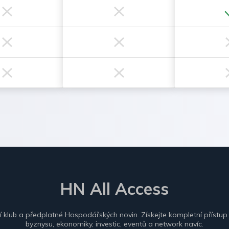
HN All Access
ní klub a předplatné Hospodářských novin. Získejte kompletní přístup
byznysu, ekonomiky, investic, eventů a network navíc.