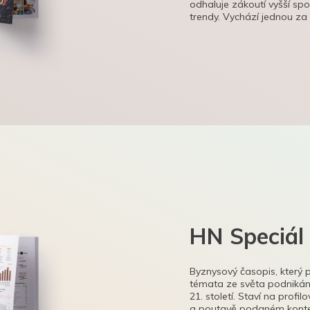
odhaluje zákoutí vyšší sp
trendy. Vychází jednou za
HN Speciál
Byznysový časopis, který 
témata ze světa podnikání
21. století. Staví na profi
a poutavě podaném kontex