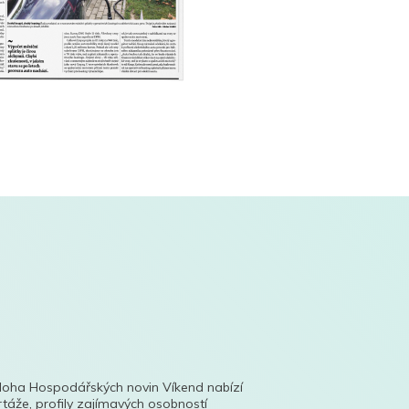
íloha Hospodářských novin Víkend nabízí
táže, profily zajímavých osobností