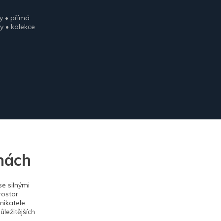
y • přímá
y • kolekce
nách
e silnými
rostor
ikatele.
ležitějších