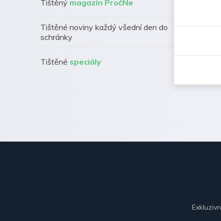
Tištěný
magazín PročNe
Tištěné noviny každý všední den do
schránky
Tištěné
speciály
Exkluziv