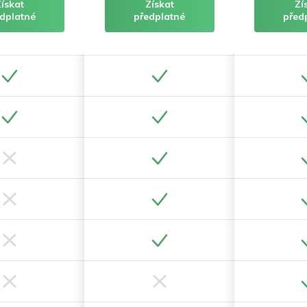
Získat
Získat
Zí
dplatné
předplatné
před