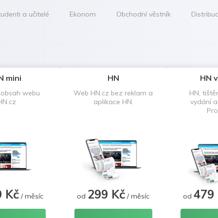
udenti a učitelé
Ekonom
Obchodní věstník
Distribu
N mini
HN
HN v
 obsah webu
Web HN.cz bez reklam a
HN, tiště
HN.cz
aplikace HN.
vydání 
Pro
9 Kč
299 Kč
479
/ měsíc
od
/ měsíc
od