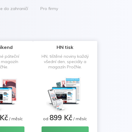
ce do zahraničí
Pro firmy
íkend
HN tisk
né páteční
HN, tištěné noviny každý
a magazín
všední den, speciály a
čNe.
magazín PročNe.
 Kč
899 Kč
/ měsíc
od
/ měsíc