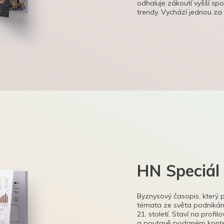
odhaluje zákoutí vyšší sp
trendy. Vychází jednou za
HN Speciál
Byznysový časopis, který 
témata ze světa podnikání
21. století. Staví na profi
a poutavě podaném kontex