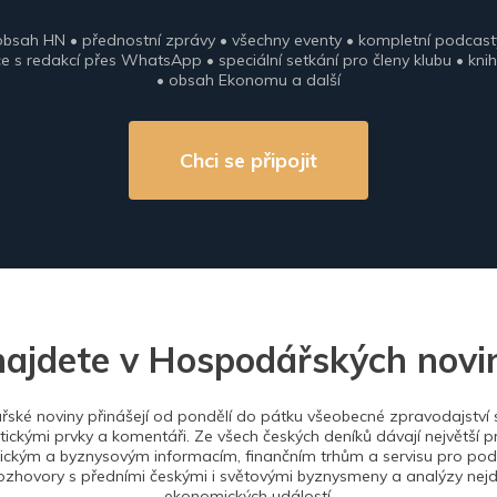
obsah HN • přednostní zprávy • všechny eventy • kompletní podcast
 s redakcí přes WhatsApp • speciální setkání pro členy klubu • knih
• obsah Ekonomu a další
Chci se připojit
najdete v Hospodářských novi
ské noviny přinášejí od pondělí do pátku všeobecné zpravodajství s
tickými prvky a komentáři. Ze všech českých deníků dávají největší p
ckým a byznysovým informacím, finančním trhům a servisu pro podn
ozhovory s předními českými i světovými byznysmeny a analýzy nejdů
ekonomických událostí.