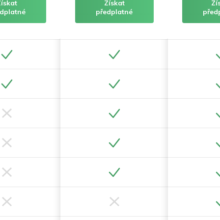
Získat
Získat
Zí
dplatné
předplatné
před