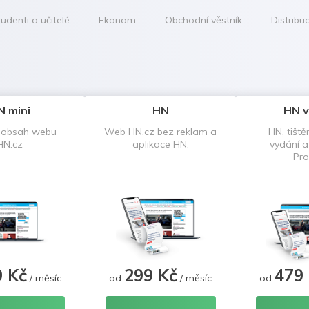
udenti a učitelé
Ekonom
Obchodní věstník
Distribu
N mini
HN
HN v
 obsah webu
Web HN.cz bez reklam a
HN, tiště
HN.cz
aplikace HN.
vydání 
Pro
9 Kč
299 Kč
479
/ měsíc
od
/ měsíc
od