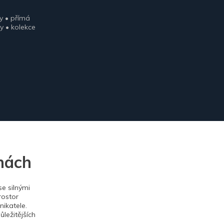
y • přímá
y • kolekce
nách
e silnými
rostor
ikatele.
ležitějších