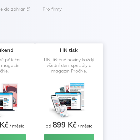
ce do zahraničí
Pro firmy
íkend
HN tisk
né páteční
HN, tištěné noviny každý
a magazín
všední den, speciály a
čNe.
magazín PročNe.
 Kč
899 Kč
/ měsíc
od
/ měsíc