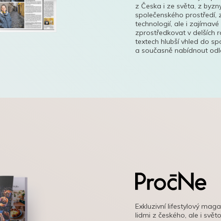
z Česka i ze světa, z byzn
společenského prostředí, z
technologií, ale i zajímavé
zprostředkovat v delších r
textech hlubší vhled do s
a současně nabídnout odle
Exkluzivní lifestylový mag
lidmi z českého, ale i svě