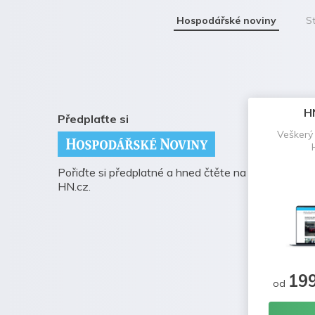
Hospodářské noviny
St
H
Předplaťte si
Veškerý
Pořiďte si předplatné a hned čtěte na
HN.cz.
19
od