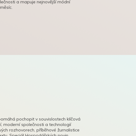
olečnosti a mapuje nejnovější módní
 měsíc.
pomáhá pochopit v souvislostech klíčová
, moderní společnosti a technologií
lových rozhovorech, příběhové žurnalistice
tu. Speciál Hospodářských novin