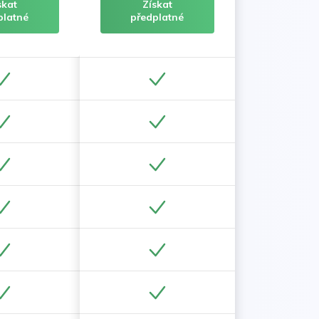
skat
Získat
platné
předplatné