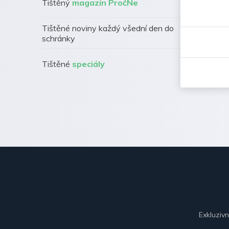
Tištěný
magazín PročNe
Tištěné noviny každý všední den do
schránky
Tištěné
speciály
Exkluziv