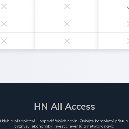
HN All Access
ní klub a předplatné Hospodářských novin. Získejte kompletní přístup
byznysu, ekonomiky, investic, eventů a network navíc.