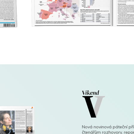
Nová novinová páteční př
čtenářům rozhovory, repor