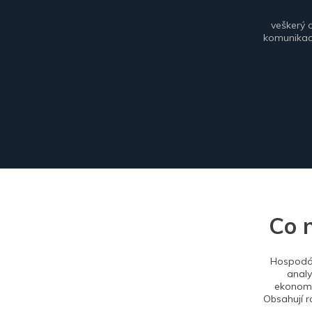
veškerý 
komunikace
Co 
Hospodář
analy
ekonomi
Obsahují r