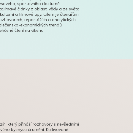
ysového, sportovního i kulturně-
ajímavé články z oblasti vědy a ze světa
 kulturní a filmové tipy. Cílem je čtenářům
ozhovorech, reportážích a analytických
polečensko-ekonomických trendů
hčené čtení na víkend.
azín, který přináší rozhovory s nevšedními
tového byznysu či umění. Kultivovaně