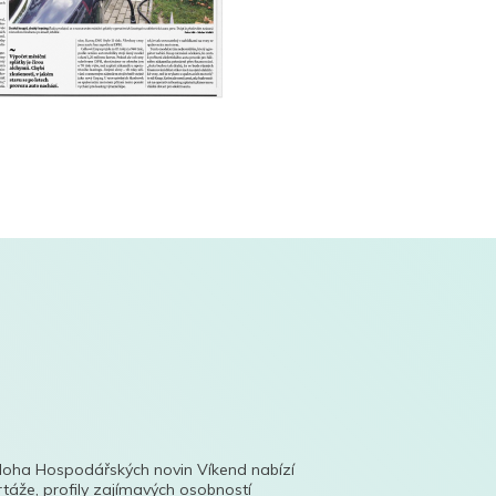
íloha Hospodářských novin Víkend nabízí
táže, profily zajímavých osobností