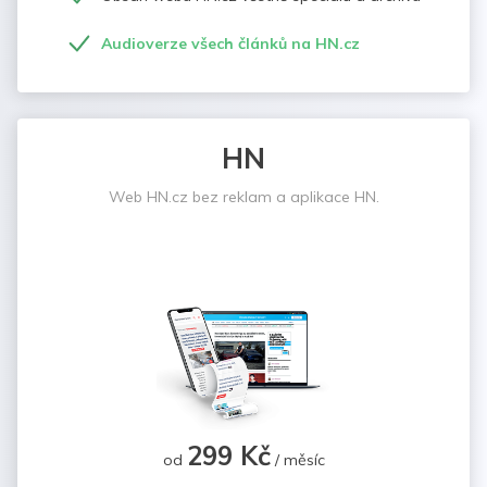
Audioverze všech článků na HN.cz
HN
Web HN.cz bez reklam a aplikace HN.
299 Kč
od
/ měsíc