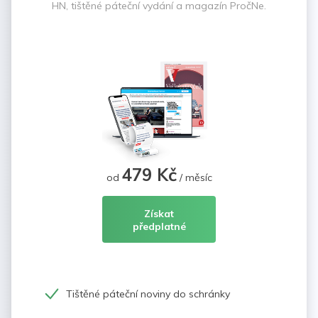
HN, tištěné páteční vydání a magazín PročNe.
479 Kč
od
/ měsíc
Získat
předplatné
Tištěné páteční noviny do schránky