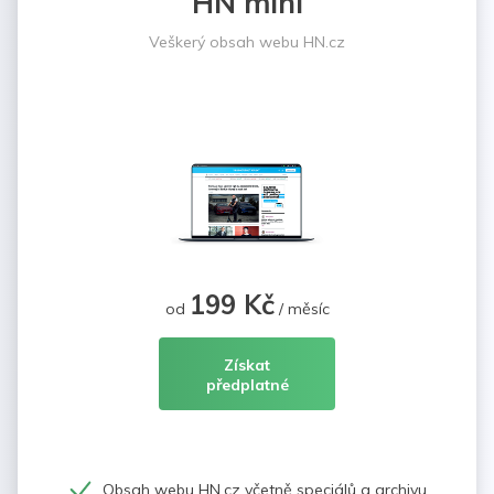
HN mini
Veškerý obsah webu HN.cz
199 Kč
od
/ měsíc
Získat
předplatné
Obsah webu HN.cz včetně speciálů a archivu