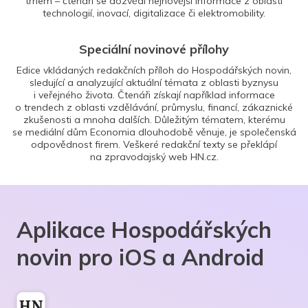
trhem – čtenáři se dozvědí nejnovější informace z oblasti
technologií, inovací, digitalizace či elektromobility.
Speciální novinové přílohy
Edice vkládaných redakčních příloh do Hospodářských novin,
sledující a analyzující aktuální témata z oblasti byznysu
i veřejného života. Čtenáři získají například informace
o trendech z oblasti vzdělávání, průmyslu, financí, zákaznické
zkušenosti a mnoha dalších. Důležitým tématem, kterému
se mediální dům Economia dlouhodobě věnuje, je společenská
odpovědnost firem. Veškeré redakční texty se překlápí
na zpravodajský web HN.cz.
Aplikace Hospodářských
novin pro iOS a Android