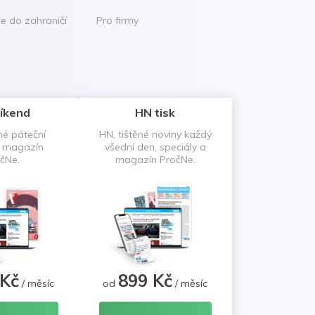
ce do zahraničí
Pro firmy
íkend
HN tisk
né páteční
HN, tištěné noviny každý
a magazín
všední den, speciály a
čNe.
magazín PročNe.
 Kč
899 Kč
/ měsíc
od
/ měsíc