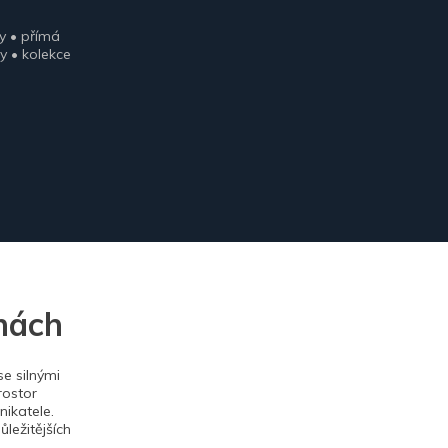
y • přímá
y • kolekce
nách
e silnými
rostor
ikatele.
ležitějších