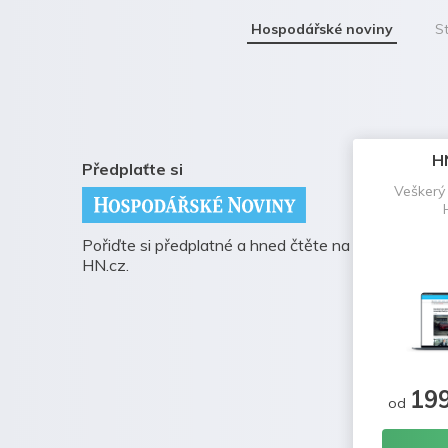
Hospodářské noviny
St
H
Předplaťte si
Veškerý
Pořiďte si předplatné a hned čtěte na
HN.cz.
19
od