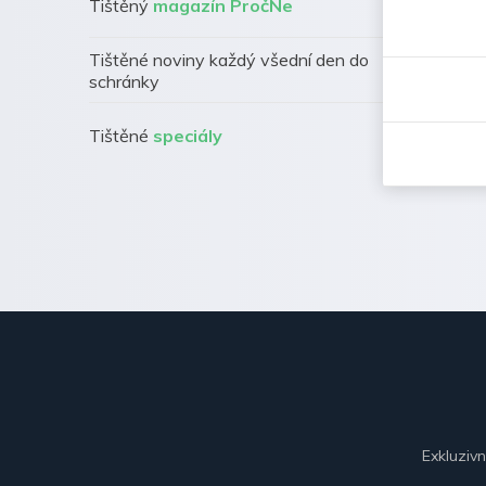
Tištěný
magazín PročNe
Tištěné noviny každý všední den do
schránky
Tištěné
speciály
Exkluziv