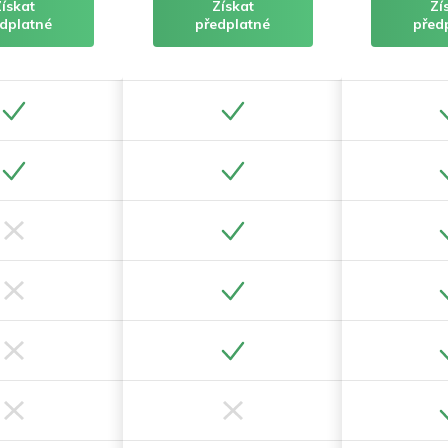
Získat
Získat
Zí
dplatné
předplatné
před