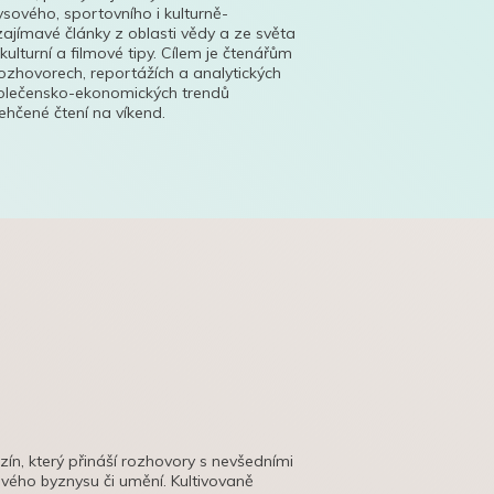
ysového, sportovního i kulturně-
ajímavé články z oblasti vědy a ze světa
 kulturní a filmové tipy. Cílem je čtenářům
ozhovorech, reportážích a analytických
polečensko-ekonomických trendů
hčené čtení na víkend.
azín, který přináší rozhovory s nevšedními
tového byznysu či umění. Kultivovaně