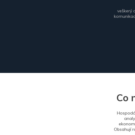
veškerý 
komunikace
Co 
Hospodář
analy
ekonomi
Obsahují r