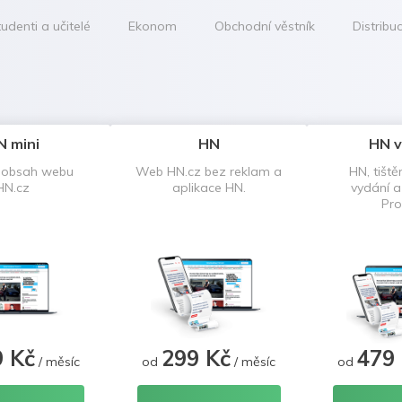
udenti a učitelé
Ekonom
Obchodní věstník
Distribu
N mini
HN
HN v
 obsah webu
Web HN.cz bez reklam a
HN, tiště
HN.cz
aplikace HN.
vydání 
Pro
9 Kč
299 Kč
479
/ měsíc
od
/ měsíc
od