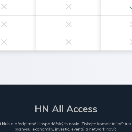
HN All Access
ní klub a předplatné Hospodářských novin. Získejte kompletní přístup
byznysu, ekonomiky, investic, eventů a network navíc.