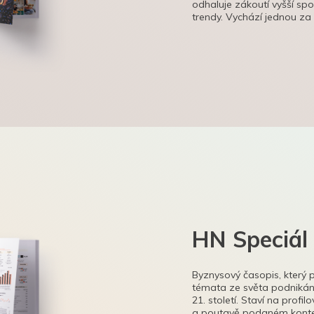
odhaluje zákoutí vyšší sp
trendy. Vychází jednou za
HN Speciál
Byznysový časopis, který 
témata ze světa podnikání
21. století. Staví na profi
a poutavě podaném kontex