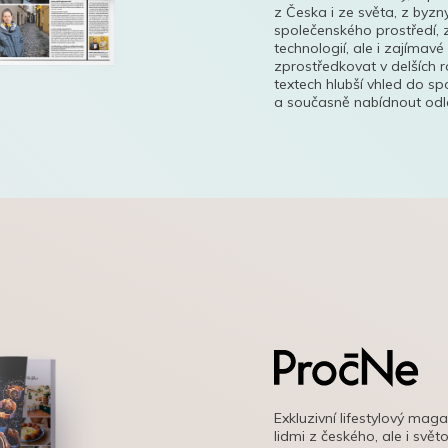
z Česka i ze světa, z byzn
společenského prostředí, z
technologií, ale i zajímavé
zprostředkovat v delších r
textech hlubší vhled do s
a současně nabídnout odle
Exkluzivní lifestylový mag
lidmi z českého, ale i svě