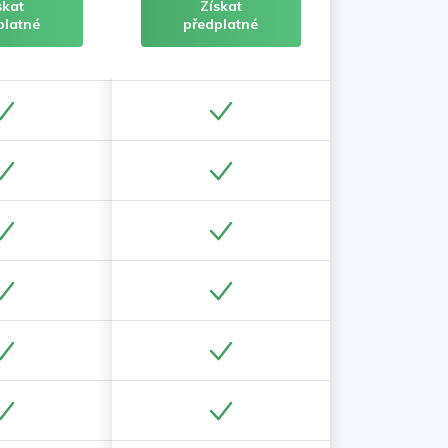
skat
Získat
platné
předplatné