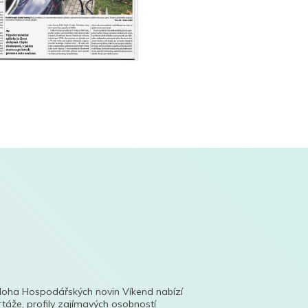
íloha Hospodářských novin Víkend nabízí
táže, profily zajímavých osobností