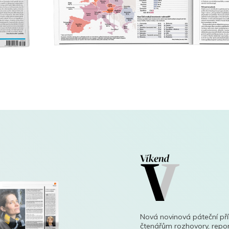
Nová novinová páteční př
čtenářům rozhovory, repor