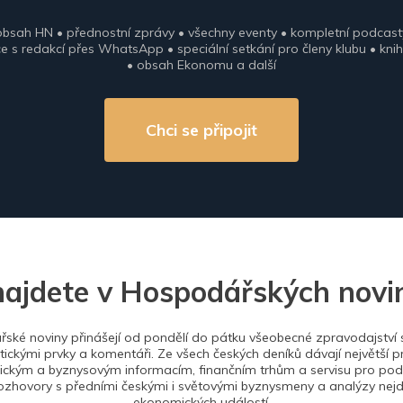
obsah HN • přednostní zprávy • všechny eventy • kompletní podcast
 s redakcí přes WhatsApp • speciální setkání pro členy klubu • knih
• obsah Ekonomu a další
Chci se připojit
najdete v Hospodářských novi
ské noviny přinášejí od pondělí do pátku všeobecné zpravodajství s
tickými prvky a komentáři. Ze všech českých deníků dávají největší p
ckým a byznysovým informacím, finančním trhům a servisu pro podn
ozhovory s předními českými i světovými byznysmeny a analýzy nejdů
ekonomických událostí.