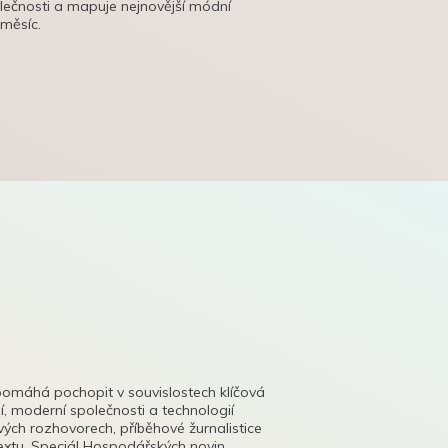
olečnosti a mapuje nejnovější módní
 měsíc.
pomáhá pochopit v souvislostech klíčová
, moderní společnosti a technologií
lových rozhovorech, příběhové žurnalistice
tu. Speciál Hospodářských novin