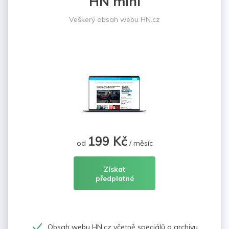
HN mini
Veškerý obsah webu HN.cz
199 Kč
od
/ měsíc
Získat
předplatné
Obsah webu HN.cz včetně speciálů a archivu