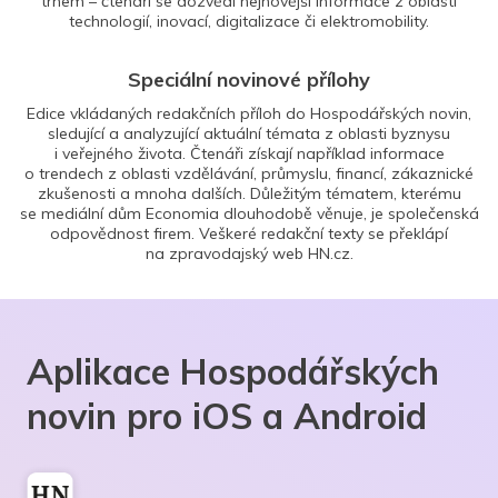
trhem – čtenáři se dozvědí nejnovější informace z oblasti
technologií, inovací, digitalizace či elektromobility.
Speciální novinové přílohy
Edice vkládaných redakčních příloh do Hospodářských novin,
sledující a analyzující aktuální témata z oblasti byznysu
i veřejného života. Čtenáři získají například informace
o trendech z oblasti vzdělávání, průmyslu, financí, zákaznické
zkušenosti a mnoha dalších. Důležitým tématem, kterému
se mediální dům Economia dlouhodobě věnuje, je společenská
odpovědnost firem. Veškeré redakční texty se překlápí
na zpravodajský web HN.cz.
Aplikace Hospodářských
novin pro iOS a Android