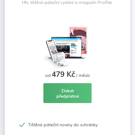
HN, tištěné páteční vydání a magazín PročNe.
479 Kč
od
/ měsíc
Získat
předplatné
Tištěné páteční noviny do schránky