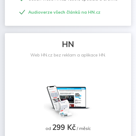
Audioverze všech článků na HN.cz
HN
Web HN.cz bez reklam a aplikace HN.
299 Kč
od
/ měsíc