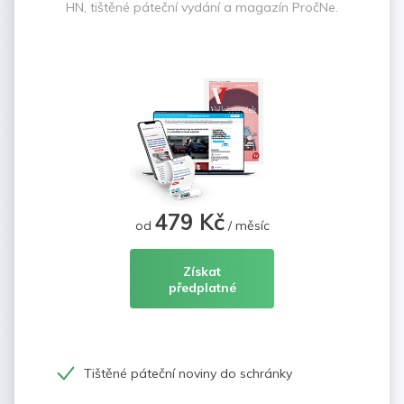
HN, tištěné páteční vydání a magazín PročNe.
479 Kč
od
/ měsíc
Získat
předplatné
Tištěné páteční noviny do schránky