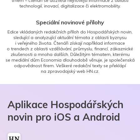
trhem – čtenáři se dozvědí nejnovější informace z oblasti
technologií, inovací, digitalizace či elektromobility.
Speciální novinové přílohy
Edice vkládaných redakčních příloh do Hospodářských novin,
sledující a analyzující aktuální témata z oblasti byznysu
i veřejného života. Čtenáři získají například informace
o trendech z oblasti vzdělávání, průmyslu, financí, zákaznické
zkušenosti a mnoha dalších. Důležitým tématem, kterému
se mediální dům Economia dlouhodobě věnuje, je společenská
odpovědnost firem. Veškeré redakční texty se překlápí
na zpravodajský web HN.cz.
Aplikace Hospodářských
novin pro iOS a Android