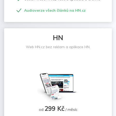
Audioverze všech článků na HN.cz
HN
Web HN.cz bez reklam a aplikace HN.
299 Kč
od
/ měsíc