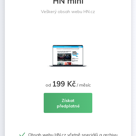
HN mini
Veškerý obsah webu HN.cz
199 Kč
od
/ měsíc
Získat
předplatné
Obsah webu HN.cz včetně speciálů a archivu