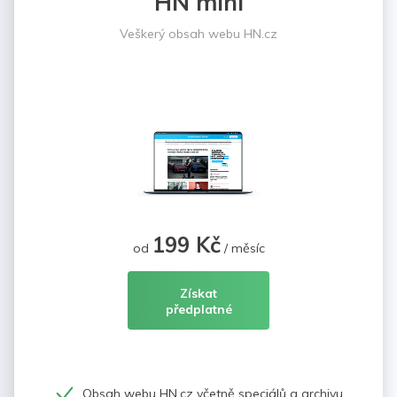
HN mini
Veškerý obsah webu HN.cz
199 Kč
od
/ měsíc
Získat
předplatné
Obsah webu HN.cz včetně speciálů a archivu