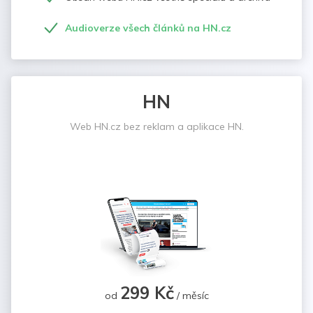
Audioverze všech článků na HN.cz
HN
Web HN.cz bez reklam a aplikace HN.
299 Kč
od
/ měsíc