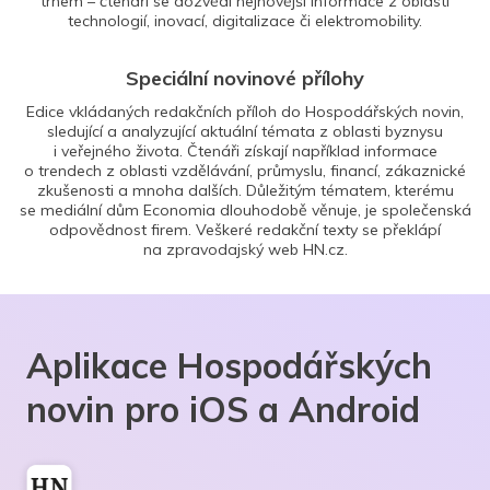
trhem – čtenáři se dozvědí nejnovější informace z oblasti
technologií, inovací, digitalizace či elektromobility.
Speciální novinové přílohy
Edice vkládaných redakčních příloh do Hospodářských novin,
sledující a analyzující aktuální témata z oblasti byznysu
i veřejného života. Čtenáři získají například informace
o trendech z oblasti vzdělávání, průmyslu, financí, zákaznické
zkušenosti a mnoha dalších. Důležitým tématem, kterému
se mediální dům Economia dlouhodobě věnuje, je společenská
odpovědnost firem. Veškeré redakční texty se překlápí
na zpravodajský web HN.cz.
Aplikace Hospodářských
novin pro iOS a Android