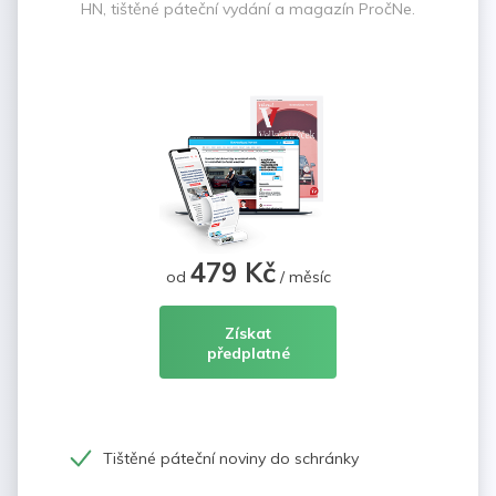
HN, tištěné páteční vydání a magazín PročNe.
479 Kč
od
/ měsíc
Získat
předplatné
Tištěné páteční noviny do schránky