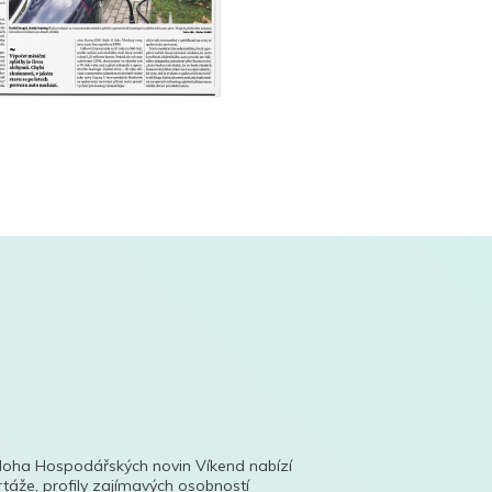
íloha Hospodářských novin Víkend nabízí
táže, profily zajímavých osobností