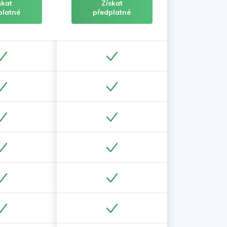
skat
Získat
platné
předplatné