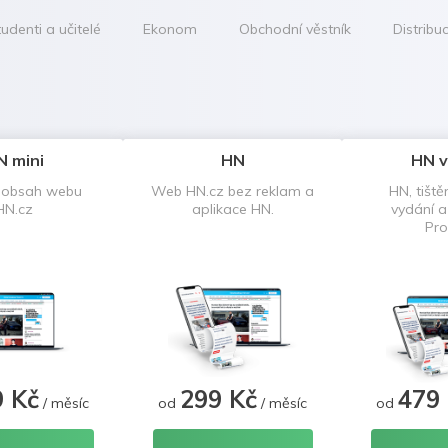
udenti a učitelé
Ekonom
Obchodní věstník
Distribu
N mini
HN
HN v
 obsah webu
Web HN.cz bez reklam a
HN, tiště
HN.cz
aplikace HN.
vydání 
Pro
9 Kč
299 Kč
479
/ měsíc
od
/ měsíc
od