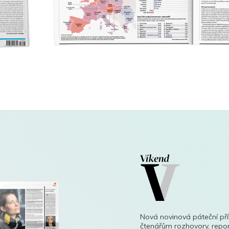
Nová novinová páteční př
čtenářům rozhovory, repor