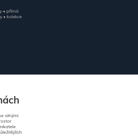
y • přímá
y • kolekce
nách
e silnými
rostor
ikatele.
ležitějších