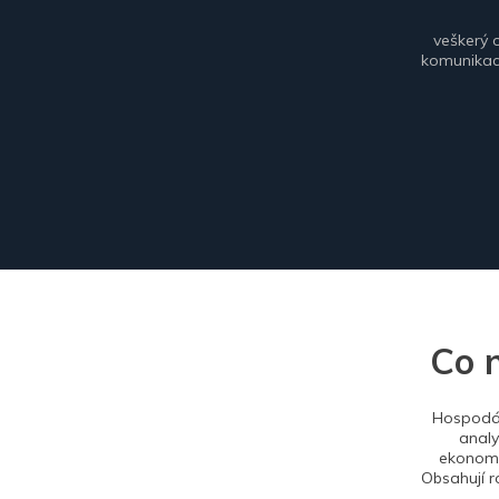
veškerý 
komunikace
Co 
Hospodář
analy
ekonomi
Obsahují r