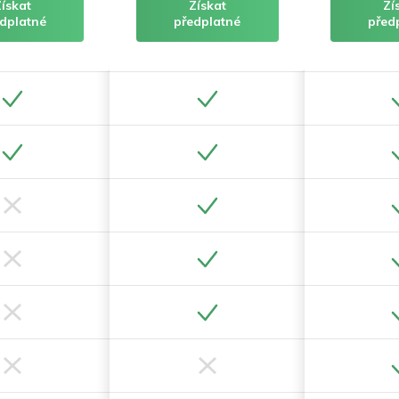
Získat
Získat
Zí
dplatné
předplatné
před