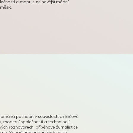
olečnosti a mapuje nejnovější módní
 měsíc.
pomáhá pochopit v souvislostech klíčová
, moderní společnosti a technologií
lových rozhovorech, příběhové žurnalistice
tu. Speciál Hospodářských novin