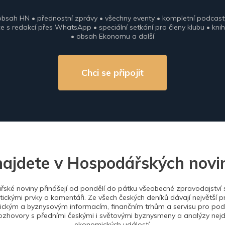
obsah HN • přednostní zprávy • všechny eventy • kompletní podcast
 s redakcí přes WhatsApp • speciální setkání pro členy klubu • knih
• obsah Ekonomu a další
Chci se připojit
najdete v Hospodářských novi
ské noviny přinášejí od pondělí do pátku všeobecné zpravodajství s
tickými prvky a komentáři. Ze všech českých deníků dávají největší p
ckým a byznysovým informacím, finančním trhům a servisu pro podn
ozhovory s předními českými i světovými byznysmeny a analýzy nejdů
ekonomických událostí.