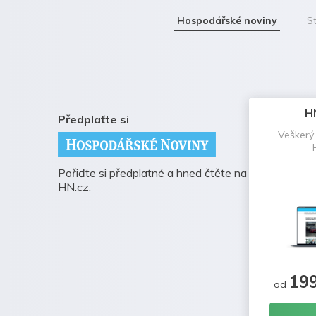
Hospodářské noviny
St
H
Předplaťte si
Veškerý
Pořiďte si předplatné a hned čtěte na
HN.cz.
19
od