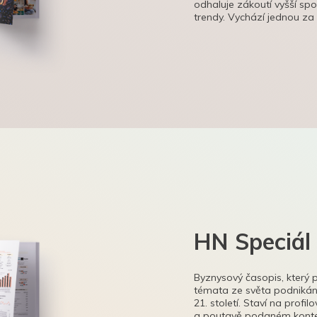
odhaluje zákoutí vyšší sp
trendy. Vychází jednou za
HN Speciál
Byznysový časopis, který 
témata ze světa podnikání
21. století. Staví na profi
a poutavě podaném kontex