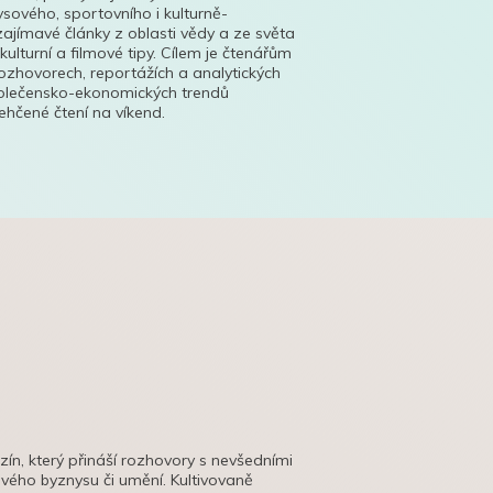
ysového, sportovního i kulturně-
ajímavé články z oblasti vědy a ze světa
 kulturní a filmové tipy. Cílem je čtenářům
ozhovorech, reportážích a analytických
polečensko-ekonomických trendů
hčené čtení na víkend.
azín, který přináší rozhovory s nevšedními
tového byznysu či umění. Kultivovaně