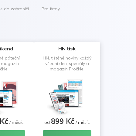
ce do zahraničí
Pro firmy
íkend
HN tisk
né páteční
HN, tištěné noviny každý
a magazín
všední den, speciály a
čNe.
magazín PročNe.
 Kč
899 Kč
/ měsíc
od
/ měsíc