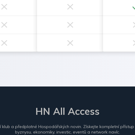
HN All Access
ní klub a předplatné Hospodářských novin. Získejte kompletní přístup
byznysu, ekonomiky, investic, eventů a network navíc.