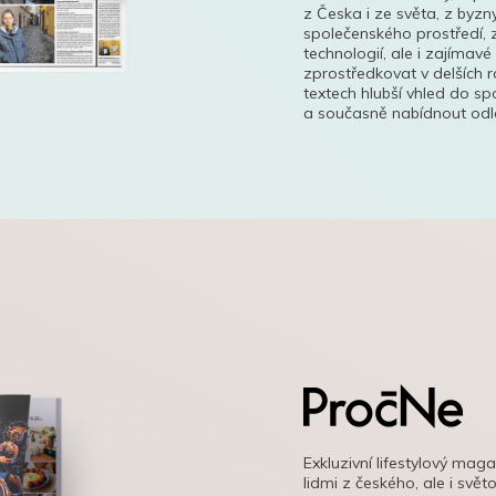
z Česka i ze světa, z byzn
společenského prostředí, z
technologií, ale i zajímavé
zprostředkovat v delších r
textech hlubší vhled do s
a současně nabídnout odle
Exkluzivní lifestylový mag
lidmi z českého, ale i svě