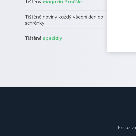
Tištěný
magazín PročNe
Tištěné noviny každý všední den do
schránky
Tištěné
speciály
Exkluziv