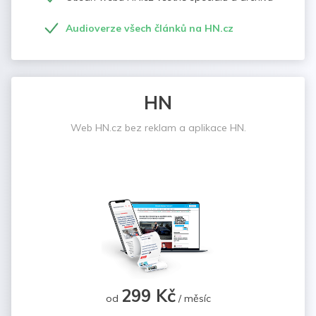
Audioverze všech článků na HN.cz
HN
Web HN.cz bez reklam a aplikace HN.
299 Kč
od
/ měsíc