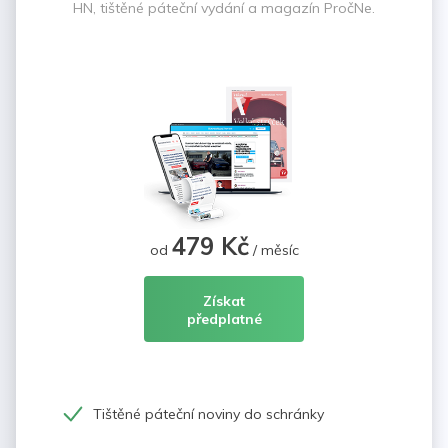
HN, tištěné páteční vydání a magazín PročNe.
479 Kč
od
/ měsíc
Získat
předplatné
Tištěné páteční noviny do schránky