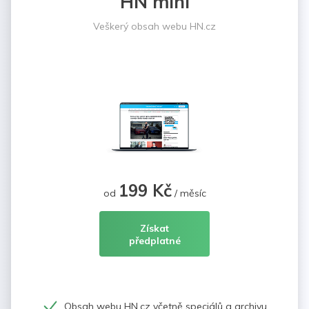
HN mini
Veškerý obsah webu HN.cz
199 Kč
od
/ měsíc
Získat
předplatné
Obsah webu HN.cz včetně speciálů a archivu