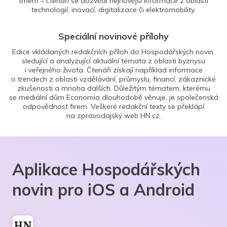
trhem – čtenáři se dozvědí nejnovější informace z oblasti
technologií, inovací, digitalizace či elektromobility.
Speciální novinové přílohy
Edice vkládaných redakčních příloh do Hospodářských novin,
sledující a analyzující aktuální témata z oblasti byznysu
i veřejného života. Čtenáři získají například informace
o trendech z oblasti vzdělávání, průmyslu, financí, zákaznické
zkušenosti a mnoha dalších. Důležitým tématem, kterému
se mediální dům Economia dlouhodobě věnuje, je společenská
odpovědnost firem. Veškeré redakční texty se překlápí
na zpravodajský web HN.cz.
Aplikace Hospodářských
novin pro iOS a Android