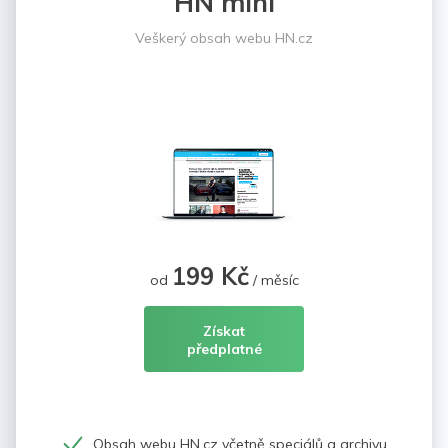
HN mini
Veškerý obsah webu HN.cz
199 Kč
od
/ měsíc
Získat
předplatné
Obsah webu HN.cz včetně speciálů a archivu