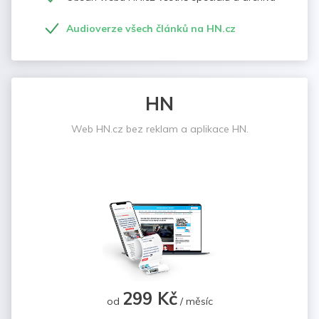
Audioverze všech článků na HN.cz
HN
Web HN.cz bez reklam a aplikace HN.
299 Kč
od
/ měsíc