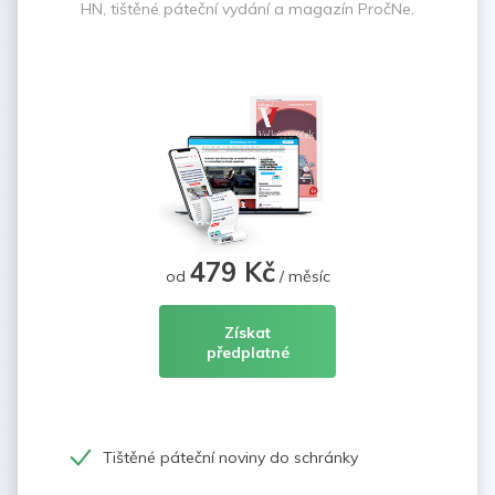
HN, tištěné páteční vydání a magazín PročNe.
479 Kč
od
/ měsíc
Získat
předplatné
Tištěné páteční noviny do schránky