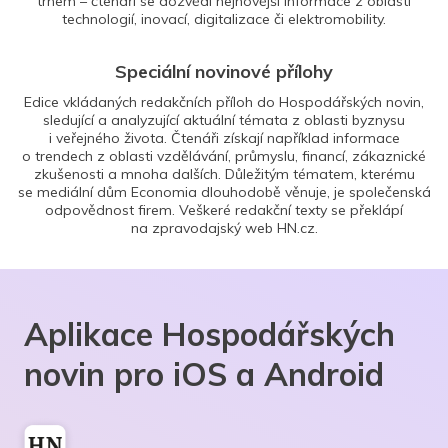
trhem – čtenáři se dozvědí nejnovější informace z oblasti
technologií, inovací, digitalizace či elektromobility.
Speciální novinové přílohy
Edice vkládaných redakčních příloh do Hospodářských novin,
sledující a analyzující aktuální témata z oblasti byznysu
i veřejného života. Čtenáři získají například informace
o trendech z oblasti vzdělávání, průmyslu, financí, zákaznické
zkušenosti a mnoha dalších. Důležitým tématem, kterému
se mediální dům Economia dlouhodobě věnuje, je společenská
odpovědnost firem. Veškeré redakční texty se překlápí
na zpravodajský web HN.cz.
Aplikace Hospodářských
novin pro iOS a Android