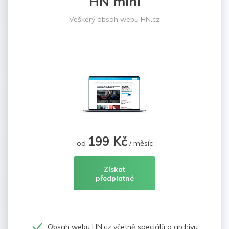
HN mini
Veškerý obsah webu HN.cz
199 Kč
od
/ měsíc
Získat
předplatné
Obsah webu HN.cz včetně speciálů a archivu