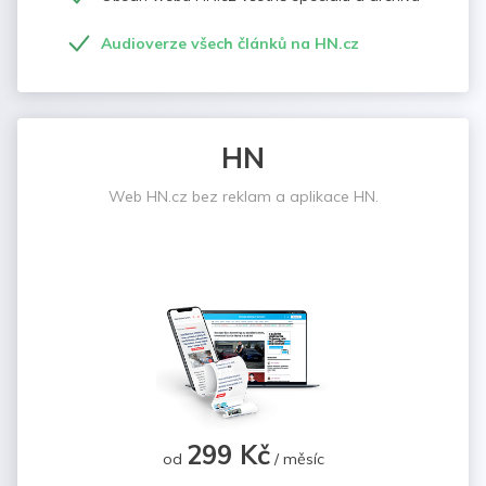
Audioverze všech článků na HN.cz
HN
Web HN.cz bez reklam a aplikace HN.
299 Kč
od
/ měsíc