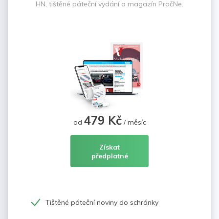
HN, tištěné páteční vydání a magazín PročNe.
479 Kč
od
/ měsíc
Získat
předplatné
Tištěné páteční noviny do schránky