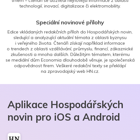
trhem – čtenáři se dozvědí nejnovější informace z oblasti
technologií, inovací, digitalizace či elektromobility.
Speciální novinové přílohy
Edice vkládaných redakčních příloh do Hospodářských novin,
sledující a analyzující aktuální témata z oblasti byznysu
i veřejného života. Čtenáři získají například informace
o trendech z oblasti vzdělávání, průmyslu, financí, zákaznické
zkušenosti a mnoha dalších. Důležitým tématem, kterému
se mediální dům Economia dlouhodobě věnuje, je společenská
odpovědnost firem. Veškeré redakční texty se překlápí
na zpravodajský web HN.cz.
Aplikace Hospodářských
novin pro iOS a Android