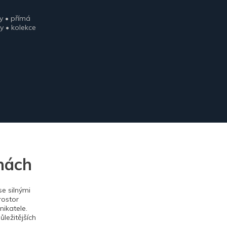
y • přímá
y • kolekce
nách
e silnými
rostor
ikatele.
ležitějších