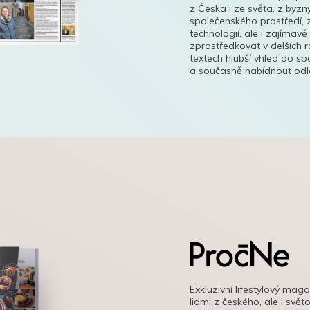
z Česka i ze světa, z byzn
společenského prostředí, z
technologií, ale i zajímavé
zprostředkovat v delších r
textech hlubší vhled do s
a současně nabídnout odle
Exkluzivní lifestylový mag
lidmi z českého, ale i svě