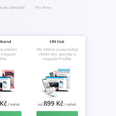
ce do zahraničí
Pro firmy
íkend
HN tisk
né páteční
HN, tištěné noviny každý
a magazín
všední den, speciály a
čNe.
magazín PročNe.
 Kč
899 Kč
/ měsíc
od
/ měsíc