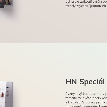
odhaluje zákoutí vyšší sp
trendy. Vychází jednou za
HN Speciál
Byznysový časopis, který 
témata ze světa podnikání
21. století. Staví na profi
a poutavě podaném kontex