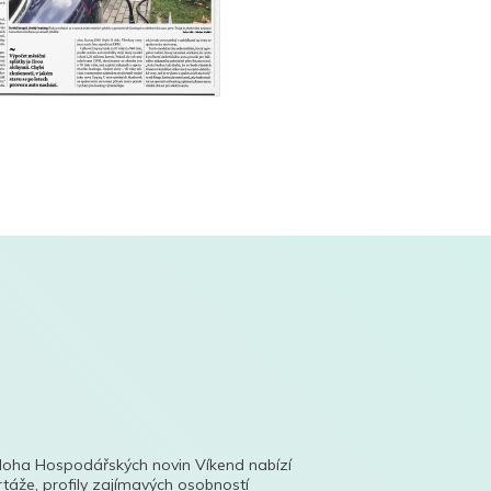
íloha Hospodářských novin Víkend nabízí
táže, profily zajímavých osobností