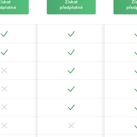
Získat
Získat
Zí
dplatné
předplatné
před