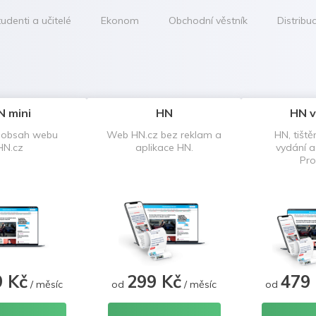
udenti a učitelé
Ekonom
Obchodní věstník
Distribu
N mini
HN
HN v
 obsah webu
Web HN.cz bez reklam a
HN, tiště
HN.cz
aplikace HN.
vydání 
Pro
9 Kč
299 Kč
479
/ měsíc
od
/ měsíc
od