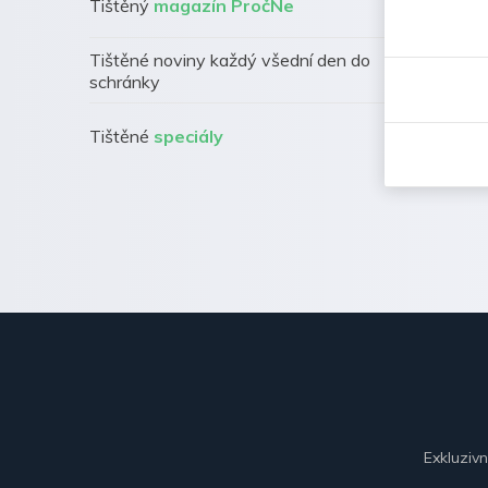
Tištěný
magazín PročNe
Tištěné noviny každý všední den do
schránky
Tištěné
speciály
Exkluziv