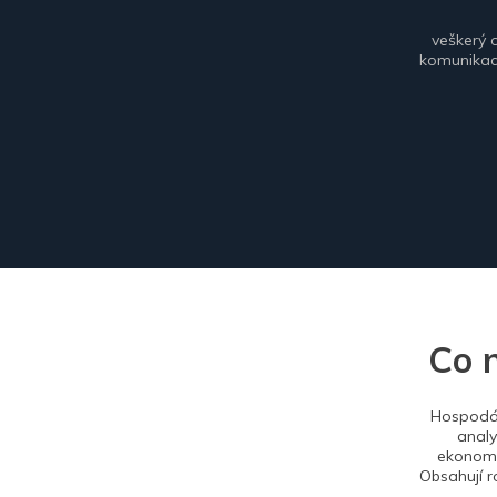
veškerý 
komunikace
Co 
Hospodář
analy
ekonomi
Obsahují r