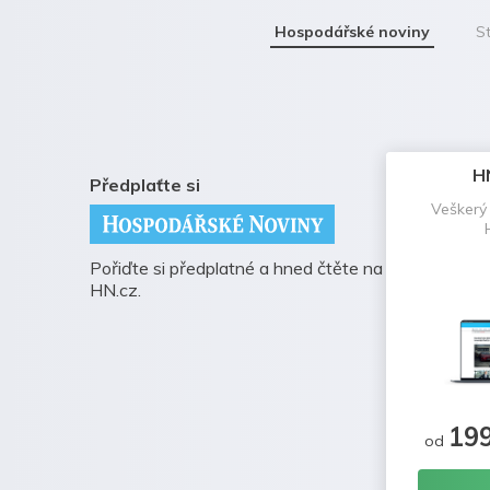
Hospodářské noviny
St
H
Předplaťte si
Veškerý
Pořiďte si předplatné a hned čtěte na
HN.cz.
19
od