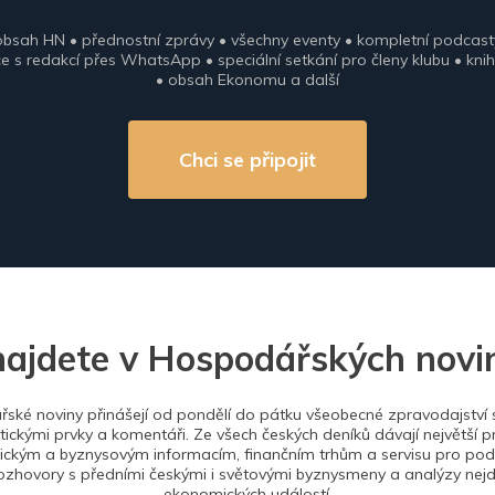
obsah HN • přednostní zprávy • všechny eventy • kompletní podcast
 s redakcí přes WhatsApp • speciální setkání pro členy klubu • knih
• obsah Ekonomu a další
Chci se připojit
najdete v Hospodářských novi
ské noviny přinášejí od pondělí do pátku všeobecné zpravodajství s
tickými prvky a komentáři. Ze všech českých deníků dávají největší p
ckým a byznysovým informacím, finančním trhům a servisu pro podn
ozhovory s předními českými i světovými byznysmeny a analýzy nejdů
ekonomických událostí.