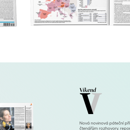
Nová novinová páteční př
čtenářům rozhovory, repor