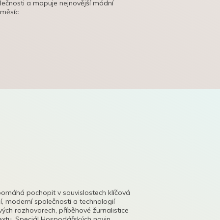
olečnosti a mapuje nejnovější módní
 měsíc.
pomáhá pochopit v souvislostech klíčová
, moderní společnosti a technologií
lových rozhovorech, příběhové žurnalistice
tu. Speciál Hospodářských novin