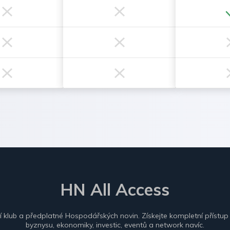
HN All Access
ní klub a předplatné Hospodářských novin. Získejte kompletní přístup
byznysu, ekonomiky, investic, eventů a network navíc.