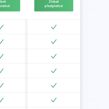
skat
Získat
platné
předplatné