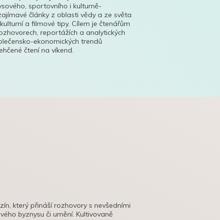
ysového, sportovního i kulturně-
ajímavé články z oblasti vědy a ze světa
 kulturní a filmové tipy. Cílem je čtenářům
ozhovorech, reportážích a analytických
polečensko-ekonomických trendů
hčené čtení na víkend.
azín, který přináší rozhovory s nevšedními
tového byznysu či umění. Kultivovaně