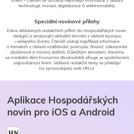
trhem – čtenáři se dozvědí nejnovější informace z oblasti
technologií, inovací, digitalizace či elektromobility.
Speciální novinové přílohy
Edice vkládaných redakčních příloh do Hospodářských novin,
sledující a analyzující aktuální témata z oblasti byznysu
i veřejného života. Čtenáři získají například informace
o trendech z oblasti vzdělávání, průmyslu, financí, zákaznické
zkušenosti a mnoha dalších. Důležitým tématem, kterému
se mediální dům Economia dlouhodobě věnuje, je společenská
odpovědnost firem. Veškeré redakční texty se překlápí
na zpravodajský web HN.cz.
Aplikace Hospodářských
novin pro iOS a Android