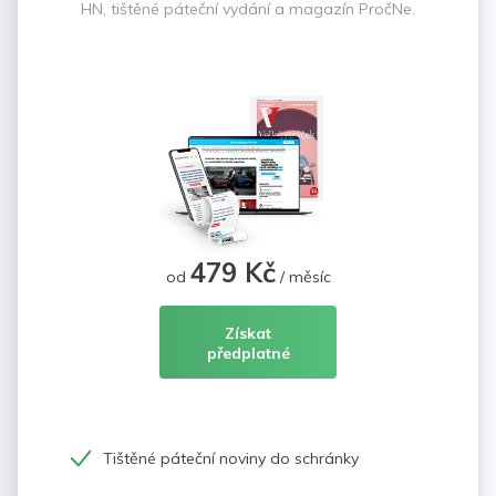
HN, tištěné páteční vydání a magazín PročNe.
479 Kč
od
/ měsíc
Získat
předplatné
Tištěné páteční noviny do schránky