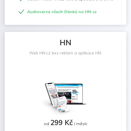
Audioverze všech článků na HN.cz
HN
Web HN.cz bez reklam a aplikace HN.
299 Kč
od
/ měsíc