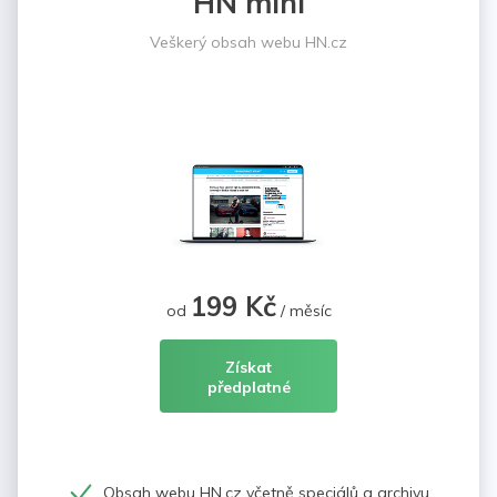
HN mini
Veškerý obsah webu HN.cz
199 Kč
od
/ měsíc
Získat
předplatné
Obsah webu HN.cz včetně speciálů a archivu