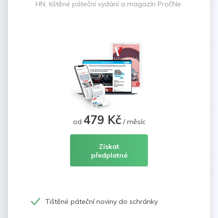
HN, tištěné páteční vydání a magazín PročNe.
479 Kč
od
/ měsíc
Získat
předplatné
Tištěné páteční noviny do schránky