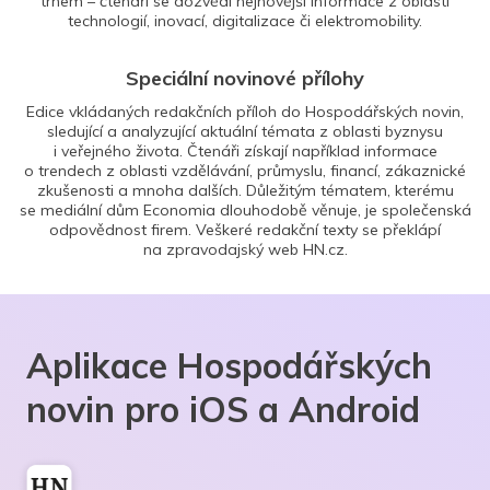
trhem – čtenáři se dozvědí nejnovější informace z oblasti
technologií, inovací, digitalizace či elektromobility.
Speciální novinové přílohy
Edice vkládaných redakčních příloh do Hospodářských novin,
sledující a analyzující aktuální témata z oblasti byznysu
i veřejného života. Čtenáři získají například informace
o trendech z oblasti vzdělávání, průmyslu, financí, zákaznické
zkušenosti a mnoha dalších. Důležitým tématem, kterému
se mediální dům Economia dlouhodobě věnuje, je společenská
odpovědnost firem. Veškeré redakční texty se překlápí
na zpravodajský web HN.cz.
Aplikace Hospodářských
novin pro iOS a Android