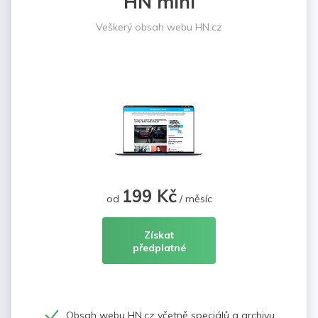
HN mini
Veškerý obsah webu HN.cz
199 Kč
od
/ měsíc
Získat
předplatné
Obsah webu HN.cz včetně speciálů a archivu