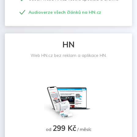
Audioverze všech článků na HN.cz
HN
Web HN.cz bez reklam a aplikace HN.
299 Kč
od
/ měsíc