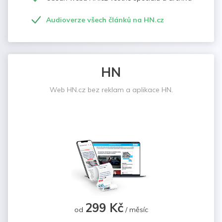
Audioverze všech článků na HN.cz
HN
Web HN.cz bez reklam a aplikace HN.
299 Kč
od
/ měsíc