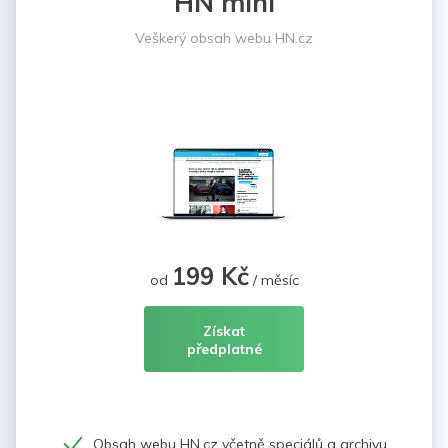
HN mini
Veškerý obsah webu HN.cz
199 Kč
od
/ měsíc
Získat
předplatné
Obsah webu HN.cz včetně speciálů a archivu