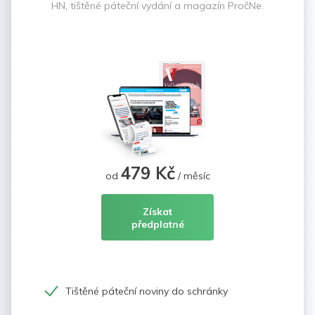
HN, tištěné páteční vydání a magazín PročNe.
479 Kč
od
/ měsíc
Získat
předplatné
Tištěné páteční noviny do schránky