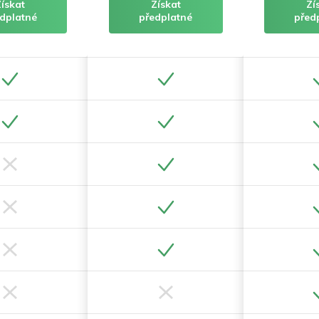
Získat
Získat
Zí
dplatné
předplatné
před