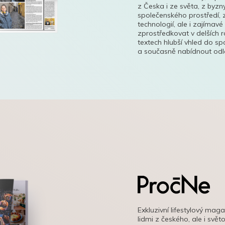
z Česka i ze světa, z byzn
společenského prostředí, z
technologií, ale i zajímavé
zprostředkovat v delších r
textech hlubší vhled do s
a současně nabídnout odle
Exkluzivní lifestylový mag
lidmi z českého, ale i svě