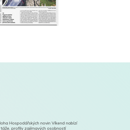
íloha Hospodářských novin Víkend nabízí
táže, profily zajímavých osobností