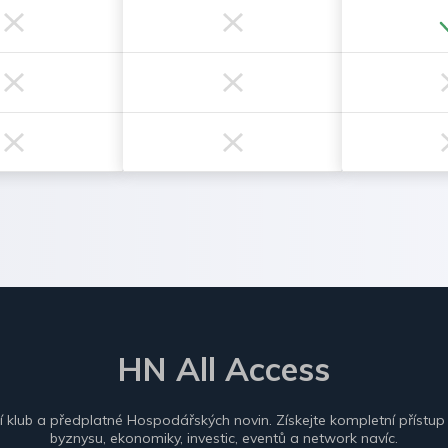
HN All Access
ní klub a předplatné Hospodářských novin. Získejte kompletní přístup
byznysu, ekonomiky, investic, eventů a network navíc.