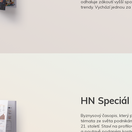
odhaluje zákoutí vyšší sp
trendy. Vychází jednou za
HN Speciál
Byznysový časopis, který 
témata ze světa podnikání
21. století. Staví na profi
a poutavě podaném kontex