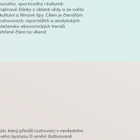
ysového, sportovního i kulturně-
ajímavé články z oblasti vědy a ze světa
 kulturní a filmové tipy. Cílem je čtenářům
ozhovorech, reportážích a analytických
polečensko-ekonomických trendů
hčené čtení na víkend.
azín, který přináší rozhovory s nevšedními
tového byznysu či umění. Kultivovaně