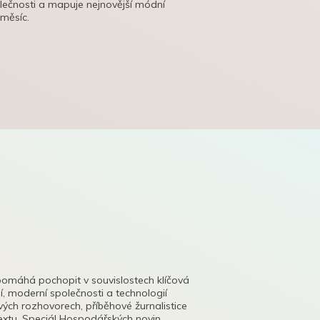
olečnosti a mapuje nejnovější módní
 měsíc.
pomáhá pochopit v souvislostech klíčová
, moderní společnosti a technologií
lových rozhovorech, příběhové žurnalistice
tu. Speciál Hospodářských novin