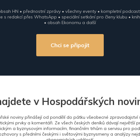
obsah HN • přednostní zprávy • všechny eventy • kompletní podcast
 s redakcí přes WhatsApp • speciální setkání pro členy klubu • knih
• obsah Ekonomu a další
Chci se připojit
najdete v Hospodářských novi
ské noviny přinášejí od pondělí do pátku všeobecné zpravodajství s
tickými prvky a komentáři. Ze všech českých deníků dávají největší p
ckým a byznysovým informacím, finančním trhům a servisu pro podn
ozhovory s předními českými i světovými byznysmeny a analýzy nejdů
ekonomických událostí.