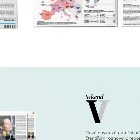
Nová novinová páteční př
čtenářům rozhovory, repor