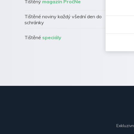
Tištěný
magazín PročNe
Tištěné noviny každý všední den do
schránky
Tištěné
speciály
Exkluziv