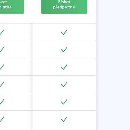
skat
Získat
platné
předplatné