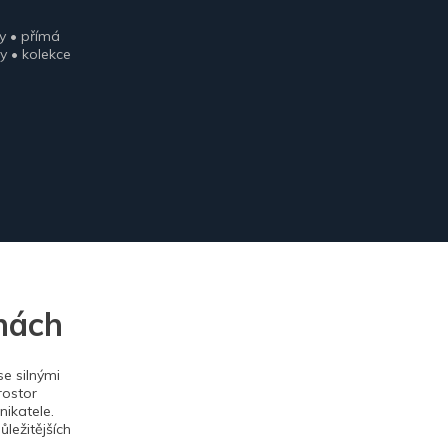
y • přímá
y • kolekce
nách
e silnými
rostor
ikatele.
ležitějších