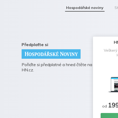
Hospodářské noviny
St
H
Předplaťte si
Veškerý
Pořiďte si předplatné a hned čtěte na
HN.cz.
19
od