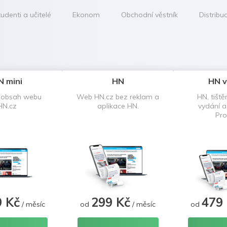
udenti a učitelé
Ekonom
Obchodní věstník
Distribu
N mini
HN
HN v
 obsah webu
Web HN.cz bez reklam a
HN, tiště
HN.cz
aplikace HN.
vydání 
Pro
9 Kč
299 Kč
479
/ měsíc
od
/ měsíc
od