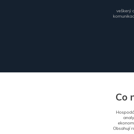
veškerý 
komunikace
Co 
Hospodář
analy
ekonomi
Obsahují r