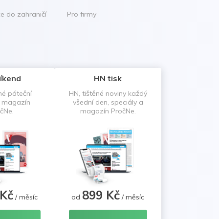
ce do zahraničí
Pro firmy
íkend
HN tisk
né páteční
HN, tištěné noviny každý
a magazín
všední den, speciály a
čNe.
magazín PročNe.
 Kč
899 Kč
/ měsíc
od
/ měsíc