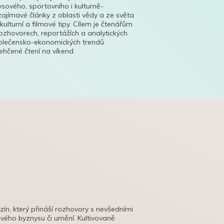
ysového, sportovního i kulturně-
ajímavé články z oblasti vědy a ze světa
 kulturní a filmové tipy. Cílem je čtenářům
ozhovorech, reportážích a analytických
polečensko-ekonomických trendů
hčené čtení na víkend.
azín, který přináší rozhovory s nevšedními
tového byznysu či umění. Kultivovaně