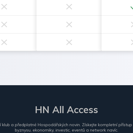
HN All Access
ní klub a předplatné Hospodářských novin. Získejte kompletní přístup
byznysu, ekonomiky, investic, eventů a network navíc.