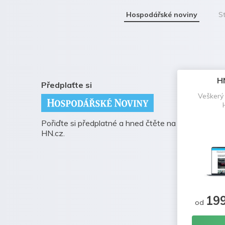
Hospodářské noviny
St
H
Předplaťte si
Veškerý
Pořiďte si předplatné a hned čtěte na
HN.cz.
19
od