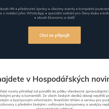
obsah HN • přednostní zprávy • všechny eventy • kompletní podcast
 s redakcí přes WhatsApp • speciální setkání pro členy klubu • knih
• obsah Ekonomu a další
Chci se připojit
najdete v Hospodářských novi
ské noviny přinášejí od pondělí do pátku všeobecné zpravodajství s
tickými prvky a komentáři. Ze všech českých deníků dávají největší p
ckým a byznysovým informacím, finančním trhům a servisu pro podn
ozhovory s předními českými i světovými byznysmeny a analýzy nejdů
ekonomických událostí.