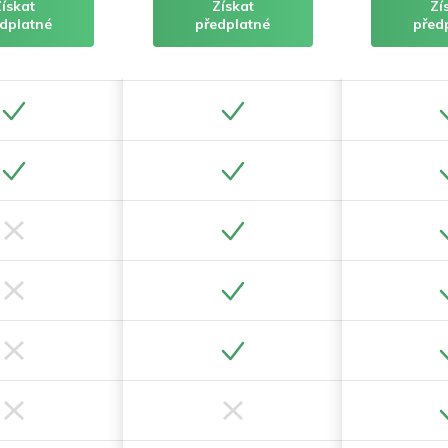
Získat
Získat
Zí
dplatné
předplatné
před