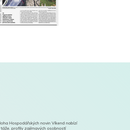
íloha Hospodářských novin Víkend nabízí
táže, profily zajímavých osobností