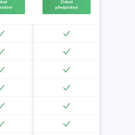
skat
Získat
platné
předplatné