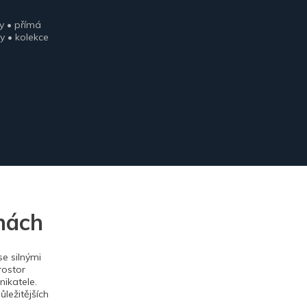
y • přímá
y • kolekce
nách
e silnými
rostor
ikatele.
ležitějších