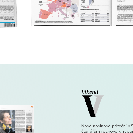
Nová novinová páteční př
čtenářům rozhovory, repor