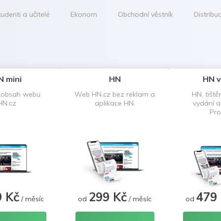
udenti a učitelé
Ekonom
Obchodní věstník
Distribu
N mini
HN
HN v
 obsah webu
Web HN.cz bez reklam a
HN, tiště
HN.cz
aplikace HN.
vydání 
Pro
9 Kč
299 Kč
479
/ měsíc
od
/ měsíc
od