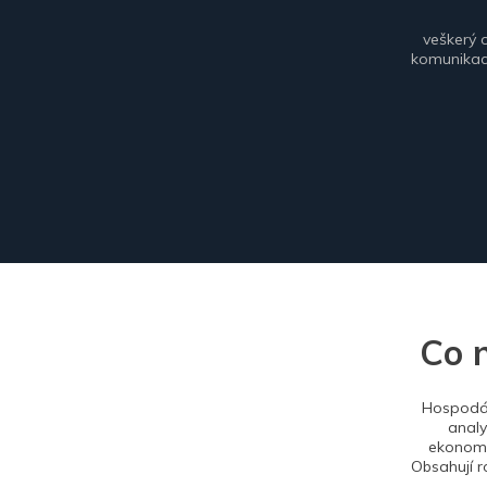
veškerý 
komunikace
Co 
Hospodář
analy
ekonomi
Obsahují r