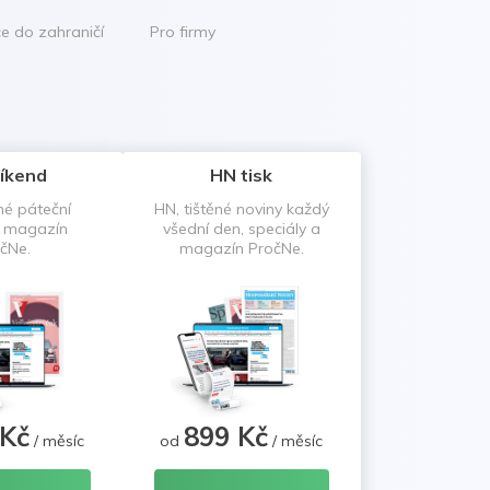
ce do zahraničí
Pro firmy
íkend
HN tisk
né páteční
HN, tištěné noviny každý
a magazín
všední den, speciály a
čNe.
magazín PročNe.
 Kč
899 Kč
/ měsíc
od
/ měsíc