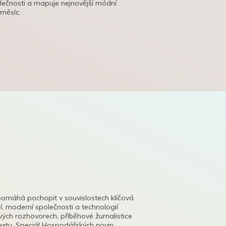
olečnosti a mapuje nejnovější módní
 měsíc.
pomáhá pochopit v souvislostech klíčová
, moderní společnosti a technologií
lových rozhovorech, příběhové žurnalistice
tu. Speciál Hospodářských novin