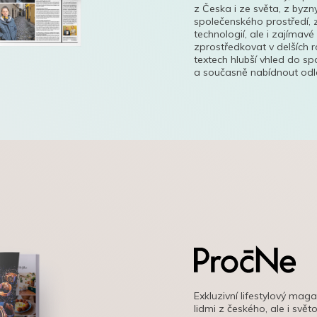
z Česka i ze světa, z byzn
společenského prostředí, z
technologií, ale i zajímavé
zprostředkovat v delších r
textech hlubší vhled do s
a současně nabídnout odle
Exkluzivní lifestylový mag
lidmi z českého, ale i svě