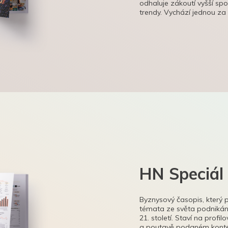
odhaluje zákoutí vyšší sp
trendy. Vychází jednou za
HN Speciál
Byznysový časopis, který 
témata ze světa podnikání
21. století. Staví na profi
a poutavě podaném kontex