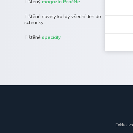
Tištěný
magazín PročNe
Tištěné noviny každý všední den do
schránky
Tištěné
speciály
Exkluziv