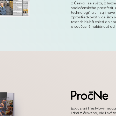
z Česka i ze světa, z byzn
společenského prostředí, z
technologií, ale i zajímavé
zprostředkovat v delších r
textech hlubší vhled do s
a současně nabídnout odle
Exkluzivní lifestylový mag
lidmi z českého, ale i svě