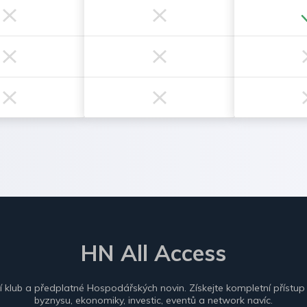
HN All Access
ní klub a předplatné Hospodářských novin. Získejte kompletní přístup
byznysu, ekonomiky, investic, eventů a network navíc.