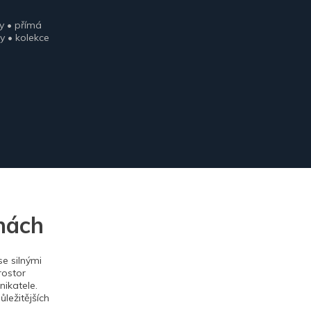
y • přímá
y • kolekce
nách
e silnými
rostor
ikatele.
ležitějších