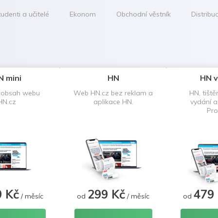
udenti a učitelé
Ekonom
Obchodní věstník
Distribu
N mini
HN
HN v
 obsah webu
Web HN.cz bez reklam a
HN, tiště
HN.cz
aplikace HN.
vydání 
Pro
9 Kč
299 Kč
479
/ měsíc
od
/ měsíc
od