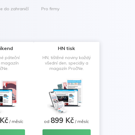
ce do zahraničí
Pro firmy
íkend
HN tisk
né páteční
HN, tištěné noviny každý
a magazín
všední den, speciály a
čNe.
magazín PročNe.
 Kč
899 Kč
/ měsíc
od
/ měsíc