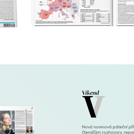
Nová novinová páteční př
čtenářům rozhovory, repor