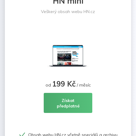
HN mini
Veškerý obsah webu HN.cz
199 Kč
od
/ měsíc
Získat
předplatné
Obsah webu HN.cz včetně speciálů a archivu