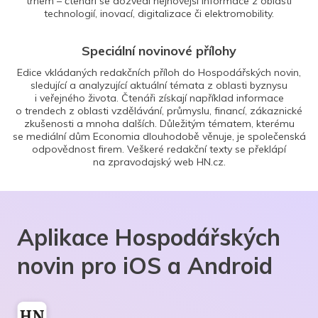
trhem – čtenáři se dozvědí nejnovější informace z oblasti
technologií, inovací, digitalizace či elektromobility.
Speciální novinové přílohy
Edice vkládaných redakčních příloh do Hospodářských novin,
sledující a analyzující aktuální témata z oblasti byznysu
i veřejného života. Čtenáři získají například informace
o trendech z oblasti vzdělávání, průmyslu, financí, zákaznické
zkušenosti a mnoha dalších. Důležitým tématem, kterému
se mediální dům Economia dlouhodobě věnuje, je společenská
odpovědnost firem. Veškeré redakční texty se překlápí
na zpravodajský web HN.cz.
Aplikace Hospodářských
novin pro iOS a Android