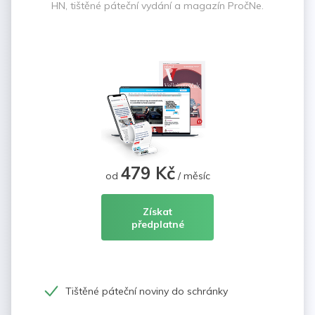
HN, tištěné páteční vydání a magazín PročNe.
479 Kč
od
/ měsíc
Získat
předplatné
Tištěné páteční noviny do schránky