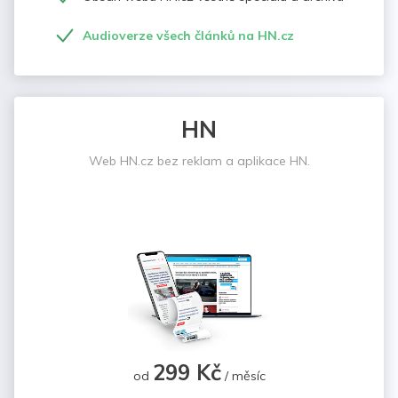
Audioverze všech článků na HN.cz
HN
Web HN.cz bez reklam a aplikace HN.
299 Kč
od
/ měsíc