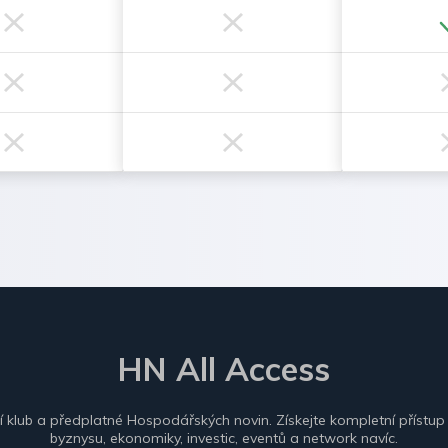
HN All Access
ní klub a předplatné Hospodářských novin. Získejte kompletní přístup
byznysu, ekonomiky, investic, eventů a network navíc.