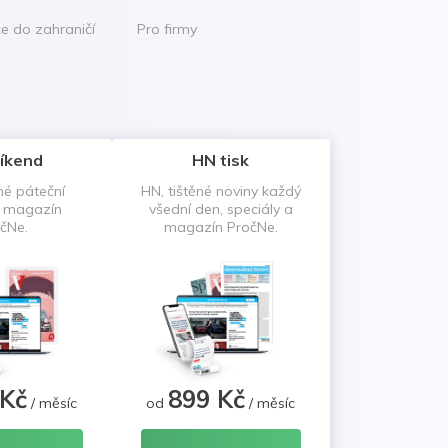
ce do zahraničí
Pro firmy
íkend
HN tisk
né páteční
HN, tištěné noviny každý
a magazín
všední den, speciály a
čNe.
magazín PročNe.
 Kč
899 Kč
/ měsíc
od
/ měsíc