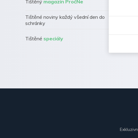
Tištěný
magazín PročNe
Tištěné noviny každý všední den do
schránky
Tištěné
speciály
Exkluziv