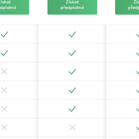
Získat
Získat
Zí
dplatné
předplatné
před