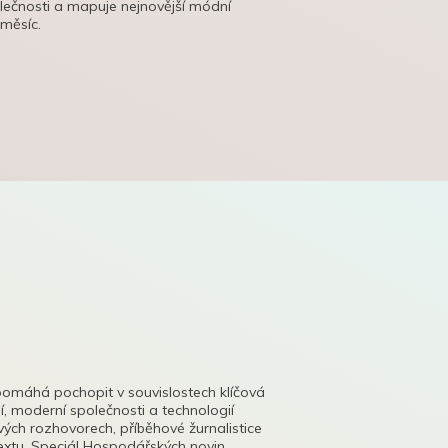
olečnosti a mapuje nejnovější módní
 měsíc.
pomáhá pochopit v souvislostech klíčová
, moderní společnosti a technologií
lových rozhovorech, příběhové žurnalistice
tu. Speciál Hospodářských novin