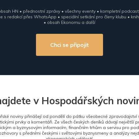
obsah HN • přednostní zprávy • všechny eventy • kompletní podcast
 s redakcí přes WhatsApp • speciální setkání pro členy klubu • knih
• obsah Ekonomu a další
Chci se připojit
najdete v Hospodářských novi
ské noviny přinášejí od pondělí do pátku všeobecné zpravodajství s
tickými prvky a komentáři. Ze všech českých deníků dávají největší p
ckým a byznysovým informacím, finančním trhům a servisu pro podn
ozhovory s předními českými i světovými byznysmeny a analýzy nejdů
ekonomických událostí.