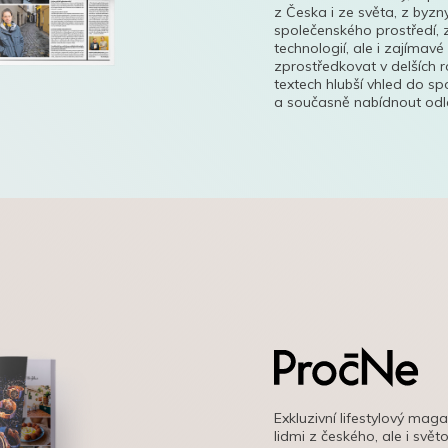
z Česka i ze světa, z byzn
společenského prostředí, z
technologií, ale i zajímavé
zprostředkovat v delších r
textech hlubší vhled do s
a současně nabídnout odle
Exkluzivní lifestylový mag
lidmi z českého, ale i svě