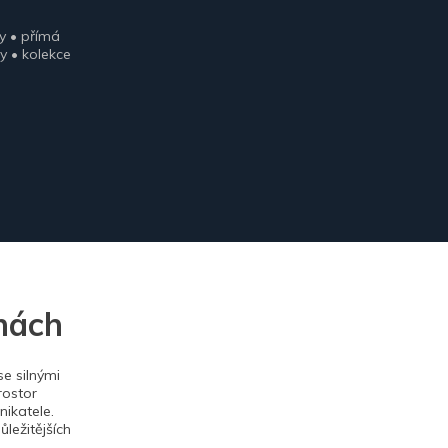
y • přímá
y • kolekce
nách
e silnými
rostor
ikatele.
ležitějších