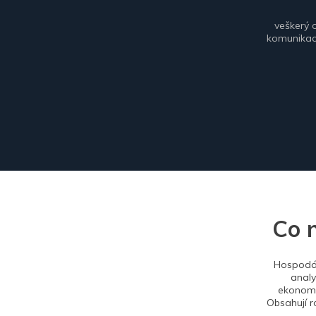
veškerý 
komunikace
Co 
Hospodář
analy
ekonomi
Obsahují r