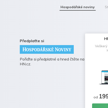
Hospodářské noviny
St
H
Předplaťte si
Veškerý
Pořiďte si předplatné a hned čtěte na
HN.cz.
19
od