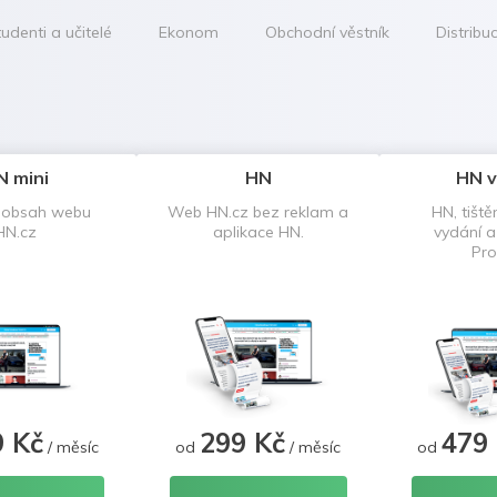
udenti a učitelé
Ekonom
Obchodní věstník
Distribu
N mini
HN
HN v
 obsah webu
Web HN.cz bez reklam a
HN, tiště
HN.cz
aplikace HN.
vydání 
Pro
9 Kč
299 Kč
479
/ měsíc
od
/ měsíc
od