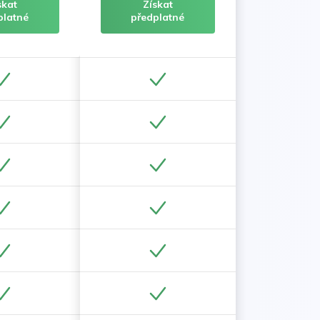
skat
Získat
platné
předplatné