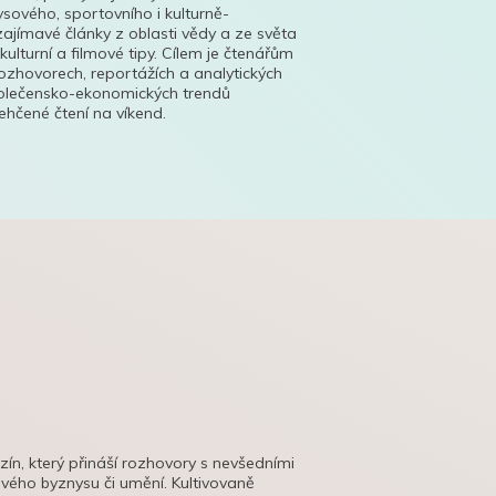
ysového, sportovního i kulturně-
ajímavé články z oblasti vědy a ze světa
 kulturní a filmové tipy. Cílem je čtenářům
ozhovorech, reportážích a analytických
polečensko-ekonomických trendů
hčené čtení na víkend.
azín, který přináší rozhovory s nevšedními
tového byznysu či umění. Kultivovaně