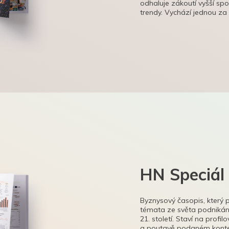
odhaluje zákoutí vyšší sp
trendy. Vychází jednou za
HN Speciál
Byznysový časopis, který 
témata ze světa podnikání
21. století. Staví na profi
a poutavě podaném kontex