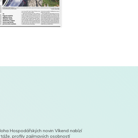
íloha Hospodářských novin Víkend nabízí
táže, profily zajímavých osobností