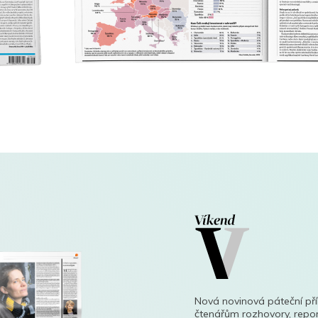
Nová novinová páteční př
čtenářům rozhovory, repor