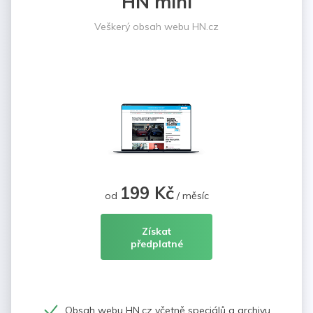
HN mini
Veškerý obsah webu HN.cz
199 Kč
od
/ měsíc
Získat
předplatné
Obsah webu HN.cz včetně speciálů a archivu