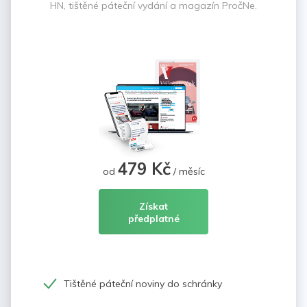
HN, tištěné páteční vydání a magazín PročNe.
479 Kč
od
/ měsíc
Získat
předplatné
Tištěné páteční noviny do schránky