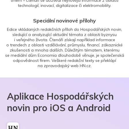
trhem – čtenáři se dozvědí nejnovější informace z oblasti
technologií, inovací, digitalizace či elektromobility.
Speciální novinové přílohy
Edice vkládaných redakčních příloh do Hospodářských novin,
sledující a analyzující aktuální témata z oblasti byznysu
i veřejného života. Čtenáři získají například informace
o trendech z oblasti vzdělávání, průmyslu, financí, zákaznické
zkušenosti a mnoha dalších. Důležitým tématem, kterému
se mediální dům Economia dlouhodobě věnuje, je společenská
odpovědnost firem. Veškeré redakční texty se překlápí
na zpravodajský web HN.cz.
Aplikace Hospodářských
novin pro iOS a Android