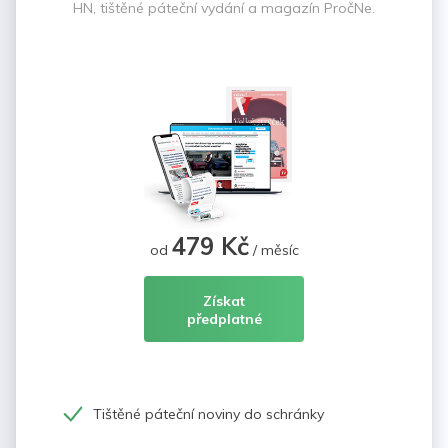
HN, tištěné páteční vydání a magazín PročNe.
479 Kč
od
/ měsíc
Získat
předplatné
Tištěné páteční noviny do schránky