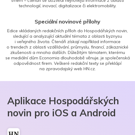
trhem – čtenáři se dozvědí nejnovější informace z oblasti
technologií, inovací, digitalizace či elektromobility.
Speciální novinové přílohy
Edice vkládaných redakčních příloh do Hospodářských novin,
sledující a analyzující aktuální témata z oblasti byznysu
i veřejného života. Čtenáři získají například informace
o trendech z oblasti vzdělávání, průmyslu, financí, zákaznické
zkušenosti a mnoha dalších. Důležitým tématem, kterému
se mediální dům Economia dlouhodobě věnuje, je společenská
odpovědnost firem. Veškeré redakční texty se překlápí
na zpravodajský web HN.cz.
Aplikace Hospodářských
novin pro iOS a Android