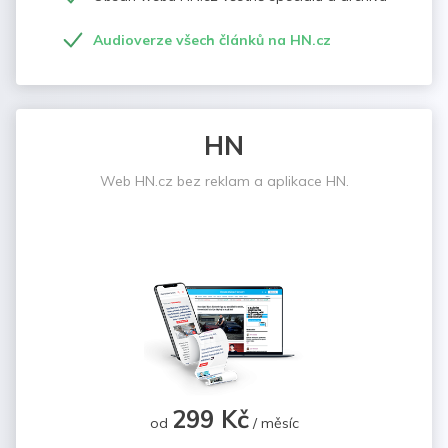
Audioverze všech článků na HN.cz
HN
Web HN.cz bez reklam a aplikace HN.
299 Kč
od
/ měsíc