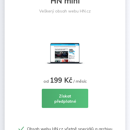
HN mini
Veškerý obsah webu HN.cz
199 Kč
od
/ měsíc
Získat
předplatné
Obsah webu HN.cz včetně speciálů a archivu