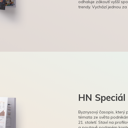
odhaluje zákoutí vyšší sp
trendy. Vychází jednou za
HN Speciál
Byznysový časopis, který 
témata ze světa podnikání
21. století. Staví na profi
a poutavě podaném kontex