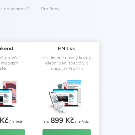
ce do zahraničí
Pro firmy
íkend
HN tisk
né páteční
HN, tištěné noviny každý
a magazín
všední den, speciály a
čNe.
magazín PročNe.
 Kč
899 Kč
/ měsíc
od
/ měsíc