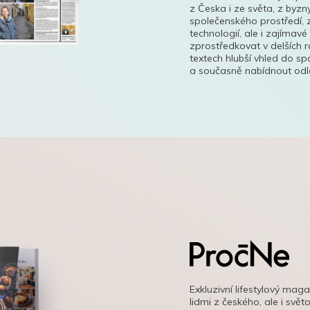
z Česka i ze světa, z byzn
společenského prostředí, z
technologií, ale i zajímavé
zprostředkovat v delších r
textech hlubší vhled do s
a současně nabídnout odle
Exkluzivní lifestylový mag
lidmi z českého, ale i svě