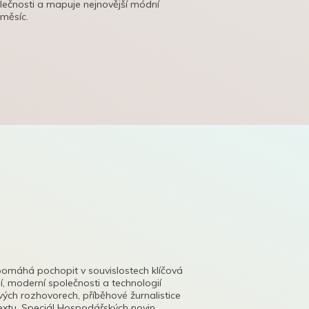
olečnosti a mapuje nejnovější módní
 měsíc.
pomáhá pochopit v souvislostech klíčová
, moderní společnosti a technologií
lových rozhovorech, příběhové žurnalistice
tu. Speciál Hospodářských novin