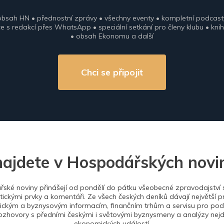
obsah HN • přednostní zprávy • všechny eventy • kompletní podcast
 s redakcí přes WhatsApp • speciální setkání pro členy klubu • knih
• obsah Ekonomu a další
Chci se připojit
najdete v Hospodářských novi
ské noviny přinášejí od pondělí do pátku všeobecné zpravodajství s
tickými prvky a komentáři. Ze všech českých deníků dávají největší p
ckým a byznysovým informacím, finančním trhům a servisu pro podn
ozhovory s předními českými i světovými byznysmeny a analýzy nejdů
ekonomických událostí.