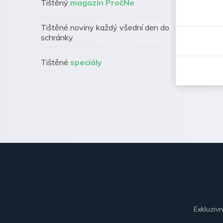
Tištěný
magazín PročNe
Tištěné noviny každý všední den do
schránky
Tištěné
speciály
Exkluziv