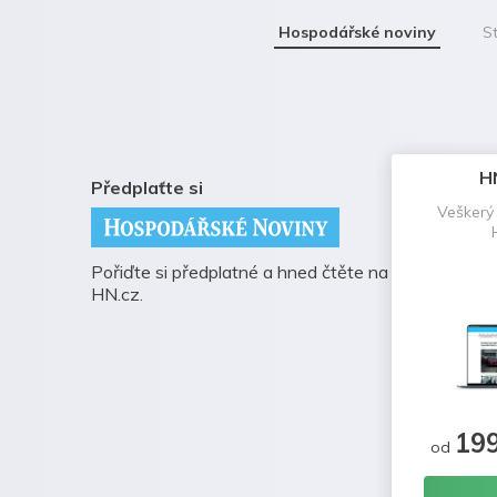
Hospodářské noviny
St
H
Předplaťte si
Veškerý
Pořiďte si předplatné a hned čtěte na
HN.cz.
19
od