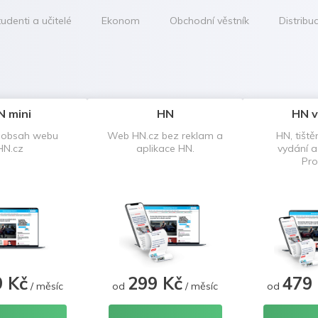
udenti a učitelé
Ekonom
Obchodní věstník
Distribu
N mini
HN
HN v
 obsah webu
Web HN.cz bez reklam a
HN, tiště
HN.cz
aplikace HN.
vydání 
Pro
9 Kč
299 Kč
479
/ měsíc
od
/ měsíc
od