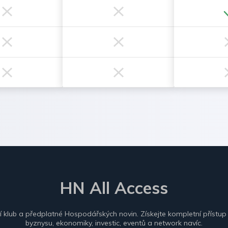
HN All Access
ní klub a předplatné Hospodářských novin. Získejte kompletní přístup
byznysu, ekonomiky, investic, eventů a network navíc.