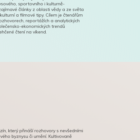
ysového, sportovního i kulturně-
ajímavé články z oblasti vědy a ze světa
 kulturní a filmové tipy. Cílem je čtenářům
ozhovorech, reportážích a analytických
polečensko-ekonomických trendů
hčené čtení na víkend.
azín, který přináší rozhovory s nevšedními
tového byznysu či umění. Kultivovaně