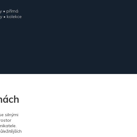
y • přímá
y • kolekce
nách
e silnými
rostor
ikatele.
ležitějších