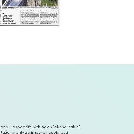
íloha Hospodářských novin Víkend nabízí
táže, profily zajímavých osobností