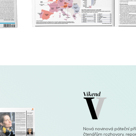
Nová novinová páteční př
čtenářům rozhovory, repor