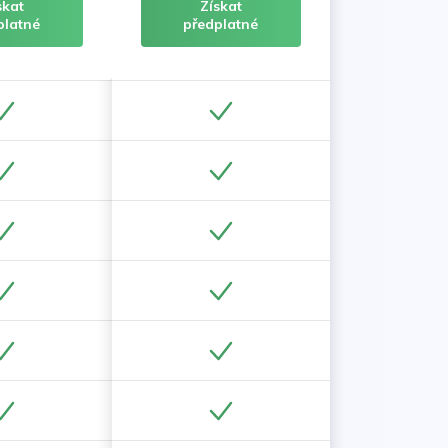
skat
Získat
platné
předplatné