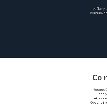
veškerý 
komunikace
Co 
Hospodář
analy
ekonomi
Obsahují r