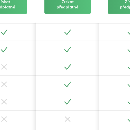
Získat
Získat
Zí
dplatné
předplatné
před