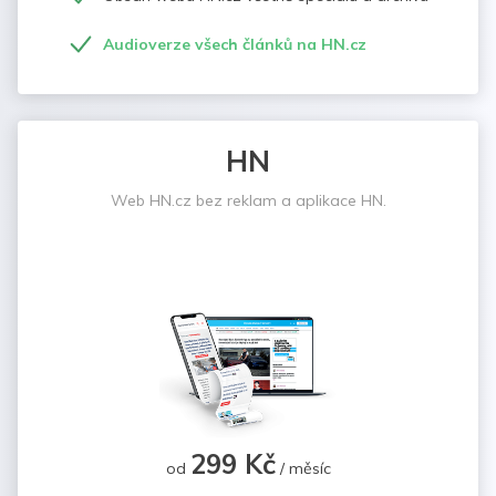
Audioverze všech článků na HN.cz
HN
Web HN.cz bez reklam a aplikace HN.
299 Kč
od
/ měsíc