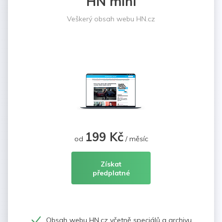
HN mini
Veškerý obsah webu HN.cz
199 Kč
od
/ měsíc
Získat
předplatné
Obsah webu HN.cz včetně speciálů a archivu