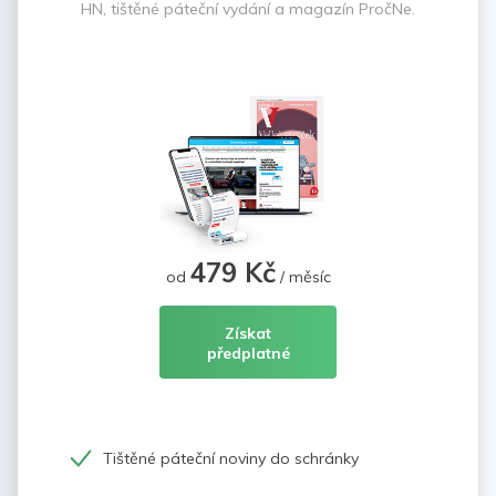
HN, tištěné páteční vydání a magazín PročNe.
479 Kč
od
/ měsíc
Získat
předplatné
Tištěné páteční noviny do schránky