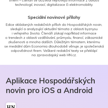
trhem – čtenáři se dozvědí nejnovější informace z oblasti
technologií, inovací, digitalizace či elektromobility.
Speciální novinové přílohy
Edice vkládaných redakčních příloh do Hospodářských novin,
sledující a analyzující aktuální témata z oblasti byznysu
i veřejného života. Čtenáři získají například informace
o trendech z oblasti vzdělávání, průmyslu, financí, zákaznické
zkušenosti a mnoha dalších. Důležitým tématem, kterému
se mediální dům Economia dlouhodobě věnuje, je společenská
odpovědnost firem. Veškeré redakční texty se překlápí
na zpravodajský web HN.cz.
Aplikace Hospodářských
novin pro iOS a Android