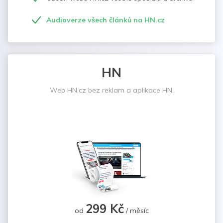
Audioverze všech článků na HN.cz
HN
Web HN.cz bez reklam a aplikace HN.
299 Kč
od
/ měsíc