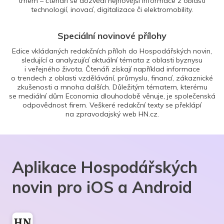
trhem – čtenáři se dozvědí nejnovější informace z oblasti
technologií, inovací, digitalizace či elektromobility.
Speciální novinové přílohy
Edice vkládaných redakčních příloh do Hospodářských novin,
sledující a analyzující aktuální témata z oblasti byznysu
i veřejného života. Čtenáři získají například informace
o trendech z oblasti vzdělávání, průmyslu, financí, zákaznické
zkušenosti a mnoha dalších. Důležitým tématem, kterému
se mediální dům Economia dlouhodobě věnuje, je společenská
odpovědnost firem. Veškeré redakční texty se překlápí
na zpravodajský web HN.cz.
Aplikace Hospodářských
novin pro iOS a Android