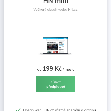
HN mini
Veškerý obsah webu HN.cz
199 Kč
od
/ měsíc
Získat
předplatné
Obsah webu HN.cz včetně speciálů a archivu