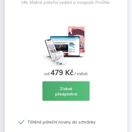
HN, tištěné páteční vydání a magazín PročNe.
479 Kč
od
/ měsíc
Získat
předplatné
Tištěné páteční noviny do schránky