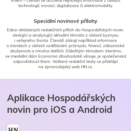
trhem – čtenáři se dozvědí nejnovější informace z oblasti
technologií, inovací, digitalizace či elektromobility.
Speciální novinové přílohy
Edice vkládaných redakčních příloh do Hospodářských novin,
sledující a analyzující aktuální témata z oblasti byznysu
i veřejného života. Čtenáři získají například informace
o trendech z oblasti vzdělávání, průmyslu, financí, zákaznické
zkušenosti a mnoha dalších. Důležitým tématem, kterému
se mediální dům Economia dlouhodobě věnuje, je společenská
odpovědnost firem. Veškeré redakční texty se překlápí
na zpravodajský web HN.cz.
Aplikace Hospodářských
novin pro iOS a Android