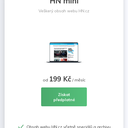
HN mini
Veškerý obsah webu HN.cz
199 Kč
od
/ měsíc
Získat
předplatné
Obsah webu HN.cz včetně speciálů a archivu