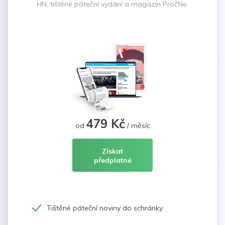
HN, tištěné páteční vydání a magazín PročNe.
479 Kč
od
/ měsíc
Získat
předplatné
Tištěné páteční noviny do schránky