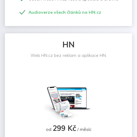
Audioverze všech článků na HN.cz
HN
Web HN.cz bez reklam a aplikace HN.
299 Kč
od
/ měsíc