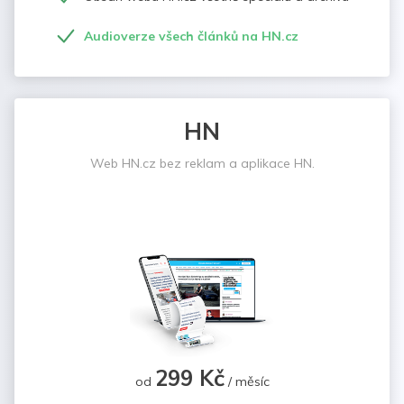
Audioverze všech článků na HN.cz
HN
Web HN.cz bez reklam a aplikace HN.
299 Kč
od
/ měsíc