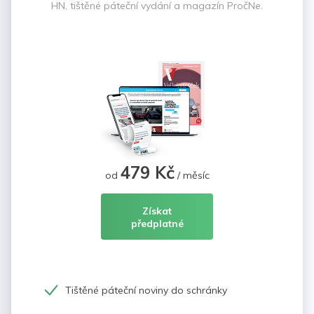
HN, tištěné páteční vydání a magazín PročNe.
479 Kč
od
/ měsíc
Získat
předplatné
Tištěné páteční noviny do schránky