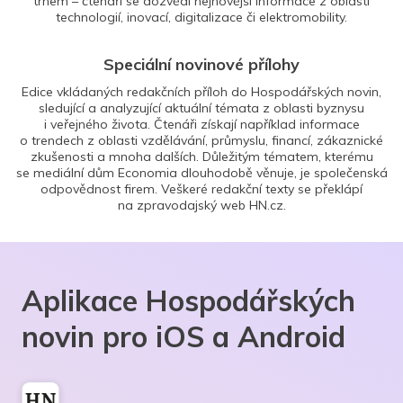
trhem – čtenáři se dozvědí nejnovější informace z oblasti
technologií, inovací, digitalizace či elektromobility.
Speciální novinové přílohy
Edice vkládaných redakčních příloh do Hospodářských novin,
sledující a analyzující aktuální témata z oblasti byznysu
i veřejného života. Čtenáři získají například informace
o trendech z oblasti vzdělávání, průmyslu, financí, zákaznické
zkušenosti a mnoha dalších. Důležitým tématem, kterému
se mediální dům Economia dlouhodobě věnuje, je společenská
odpovědnost firem. Veškeré redakční texty se překlápí
na zpravodajský web HN.cz.
Aplikace Hospodářských
novin pro iOS a Android