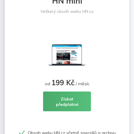
HN mini
Veškerý obsah webu HN.cz
199 Kč
od
/ měsíc
Získat
předplatné
Obsah webu HN.cz včetně speciálů a archivu