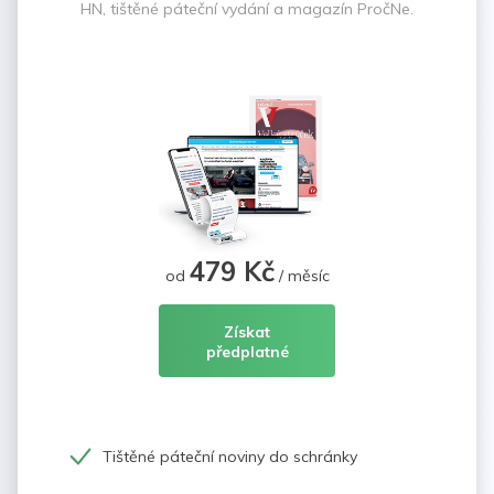
HN, tištěné páteční vydání a magazín PročNe.
479 Kč
od
/ měsíc
Získat
předplatné
Tištěné páteční noviny do schránky