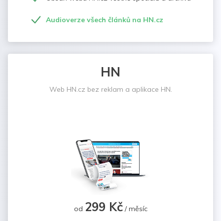
Audioverze všech článků na HN.cz
HN
Web HN.cz bez reklam a aplikace HN.
299 Kč
od
/ měsíc