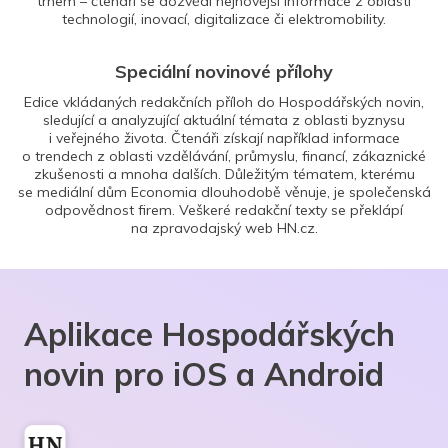
trhem – čtenáři se dozvědí nejnovější informace z oblasti
technologií, inovací, digitalizace či elektromobility.
Speciální novinové přílohy
Edice vkládaných redakčních příloh do Hospodářských novin,
sledující a analyzující aktuální témata z oblasti byznysu
i veřejného života. Čtenáři získají například informace
o trendech z oblasti vzdělávání, průmyslu, financí, zákaznické
zkušenosti a mnoha dalších. Důležitým tématem, kterému
se mediální dům Economia dlouhodobě věnuje, je společenská
odpovědnost firem. Veškeré redakční texty se překlápí
na zpravodajský web HN.cz.
Aplikace Hospodářských
novin pro iOS a Android