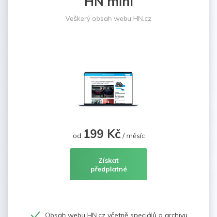
HN mini
Veškerý obsah webu HN.cz
199 Kč
od
/ měsíc
Získat
předplatné
Obsah webu HN.cz včetně speciálů a archivu