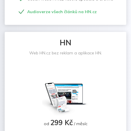
Audioverze všech článků na HN.cz
HN
Web HN.cz bez reklam a aplikace HN.
299 Kč
od
/ měsíc