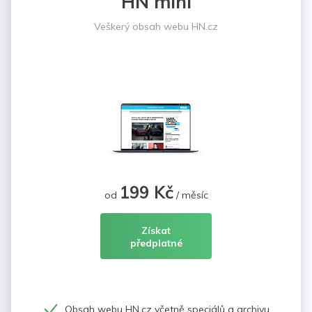
HN mini
Veškerý obsah webu HN.cz
199 Kč
od
/ měsíc
Získat
předplatné
Obsah webu HN.cz včetně speciálů a archivu