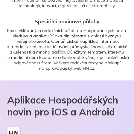
trhem – čtenáři se dozvědí nejnovější informace z oblasti
technologií, inovací, digitalizace či elektromobility.
Speciální novinové přílohy
Edice vkládaných redakčních příloh do Hospodářských novin,
sledující a analyzující aktuální témata z oblasti byznysu
i veřejného života. Čtenáři získají například informace
o trendech z oblasti vzdělávání, průmyslu, financí, zákaznické
zkušenosti a mnoha dalších. Důležitým tématem, kterému
se mediální dům Economia dlouhodobě věnuje, je společenská
odpovědnost firem. Veškeré redakční texty se překlápí
na zpravodajský web HN.cz.
Aplikace Hospodářských
novin pro iOS a Android