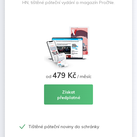
HN, tištěné páteční vydání a magazín PročNe.
479 Kč
od
/ měsíc
Získat
předplatné
Tištěné páteční noviny do schránky