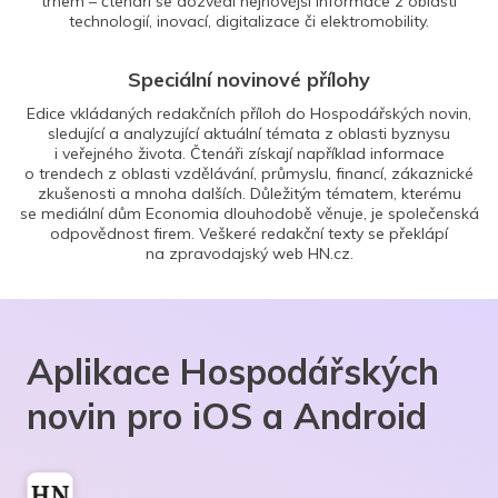
trhem – čtenáři se dozvědí nejnovější informace z oblasti
technologií, inovací, digitalizace či elektromobility.
Speciální novinové přílohy
Edice vkládaných redakčních příloh do Hospodářských novin,
sledující a analyzující aktuální témata z oblasti byznysu
i veřejného života. Čtenáři získají například informace
o trendech z oblasti vzdělávání, průmyslu, financí, zákaznické
zkušenosti a mnoha dalších. Důležitým tématem, kterému
se mediální dům Economia dlouhodobě věnuje, je společenská
odpovědnost firem. Veškeré redakční texty se překlápí
na zpravodajský web HN.cz.
Aplikace Hospodářských
novin pro iOS a Android