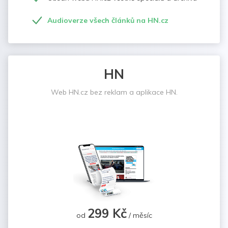
Audioverze všech článků na HN.cz
HN
Web HN.cz bez reklam a aplikace HN.
299 Kč
od
/ měsíc