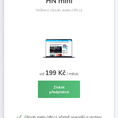
HN mini
Veškerý obsah webu HN.cz
199 Kč
od
/ měsíc
Získat
předplatné
Obsah webu HN.cz včetně speciálů a archivu