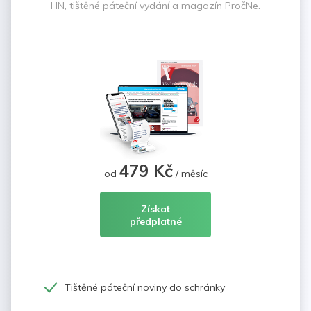
HN, tištěné páteční vydání a magazín PročNe.
479 Kč
od
/ měsíc
Získat
předplatné
Tištěné páteční noviny do schránky