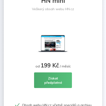
HN mini
Veškerý obsah webu HN.cz
199 Kč
od
/ měsíc
Získat
předplatné
Obsah webu HN.cz včetně speciálů a archivu