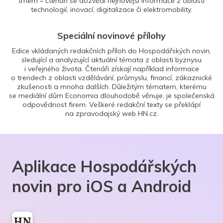
trhem – čtenáři se dozvědí nejnovější informace z oblasti
technologií, inovací, digitalizace či elektromobility.
Speciální novinové přílohy
Edice vkládaných redakčních příloh do Hospodářských novin,
sledující a analyzující aktuální témata z oblasti byznysu
i veřejného života. Čtenáři získají například informace
o trendech z oblasti vzdělávání, průmyslu, financí, zákaznické
zkušenosti a mnoha dalších. Důležitým tématem, kterému
se mediální dům Economia dlouhodobě věnuje, je společenská
odpovědnost firem. Veškeré redakční texty se překlápí
na zpravodajský web HN.cz.
Aplikace Hospodářských
novin pro iOS a Android