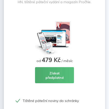
HN, tištěné páteční vydání a magazín PročNe.
479 Kč
od
/ měsíc
Získat
předplatné
Tištěné páteční noviny do schránky