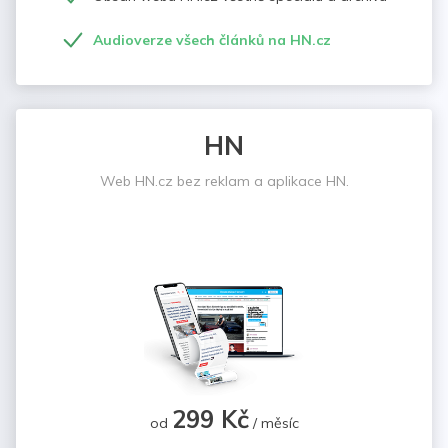
Audioverze všech článků na HN.cz
HN
Web HN.cz bez reklam a aplikace HN.
299 Kč
od
/ měsíc