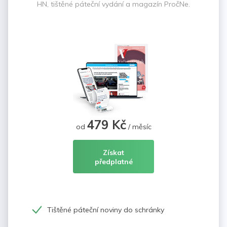
HN, tištěné páteční vydání a magazín PročNe.
479 Kč
od
/ měsíc
Získat
předplatné
Tištěné páteční noviny do schránky