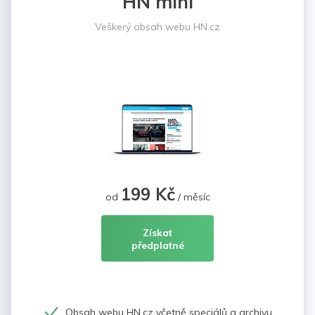
HN mini
Veškerý obsah webu HN.cz
199 Kč
od
/ měsíc
Získat
předplatné
Obsah webu HN.cz včetně speciálů a archivu