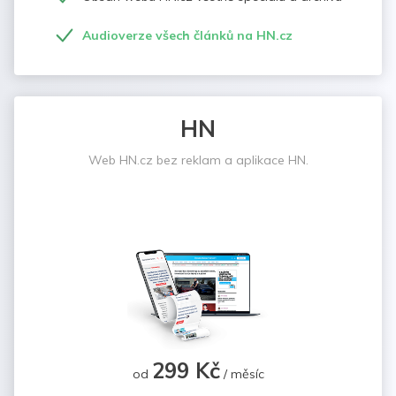
Audioverze všech článků na HN.cz
HN
Web HN.cz bez reklam a aplikace HN.
299 Kč
od
/ měsíc