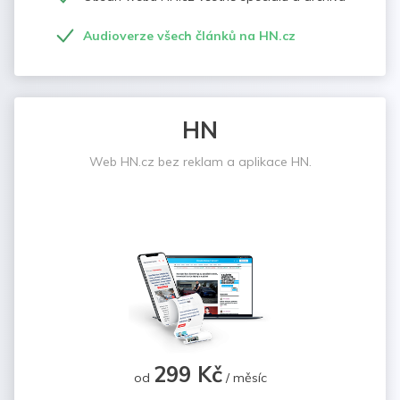
Audioverze všech článků na HN.cz
HN
Web HN.cz bez reklam a aplikace HN.
299 Kč
od
/ měsíc