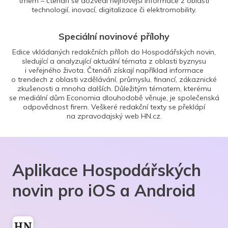
trhem – čtenáři se dozvědí nejnovější informace z oblasti
technologií, inovací, digitalizace či elektromobility.
Speciální novinové přílohy
Edice vkládaných redakčních příloh do Hospodářských novin,
sledující a analyzující aktuální témata z oblasti byznysu
i veřejného života. Čtenáři získají například informace
o trendech z oblasti vzdělávání, průmyslu, financí, zákaznické
zkušenosti a mnoha dalších. Důležitým tématem, kterému
se mediální dům Economia dlouhodobě věnuje, je společenská
odpovědnost firem. Veškeré redakční texty se překlápí
na zpravodajský web HN.cz.
Aplikace Hospodářských
novin pro iOS a Android