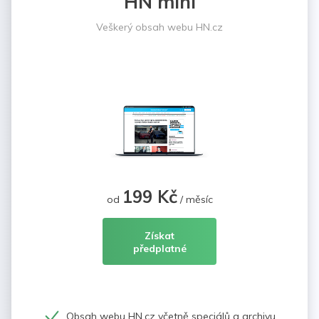
HN mini
Veškerý obsah webu HN.cz
199 Kč
od
/ měsíc
Získat
předplatné
Obsah webu HN.cz včetně speciálů a archivu