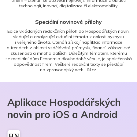
trhem – čtenáři se dozvědí nejnovější informace z oblasti
technologií, inovací, digitalizace či elektromobility.
Speciální novinové přílohy
Edice vkládaných redakčních příloh do Hospodářských novin,
sledující a analyzující aktuální témata z oblasti byznysu
i veřejného života. Čtenáři získají například informace
o trendech z oblasti vzdělávání, průmyslu, financí, zákaznické
zkušenosti a mnoha dalších. Důležitým tématem, kterému
se mediální dům Economia dlouhodobě věnuje, je společenská
odpovědnost firem. Veškeré redakční texty se překlápí
na zpravodajský web HN.cz.
Aplikace Hospodářských
novin pro iOS a Android