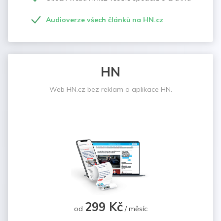
Audioverze všech článků na HN.cz
HN
Web HN.cz bez reklam a aplikace HN.
299 Kč
od
/ měsíc