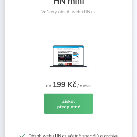
HN mini
Veškerý obsah webu HN.cz
199 Kč
od
/ měsíc
Získat
předplatné
Obsah webu HN.cz včetně speciálů a archivu