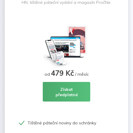
HN, tištěné páteční vydání a magazín PročNe.
479 Kč
od
/ měsíc
Získat
předplatné
Tištěné páteční noviny do schránky