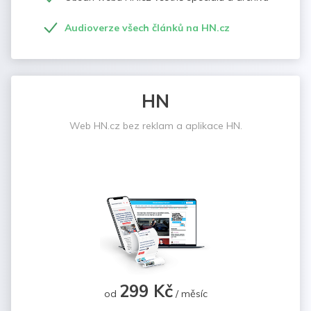
Audioverze všech článků na HN.cz
HN
Web HN.cz bez reklam a aplikace HN.
299 Kč
od
/ měsíc