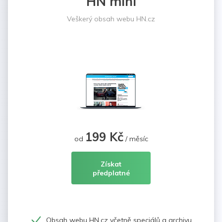
HN mini
Veškerý obsah webu HN.cz
199 Kč
od
/ měsíc
Získat
předplatné
Obsah webu HN.cz včetně speciálů a archivu