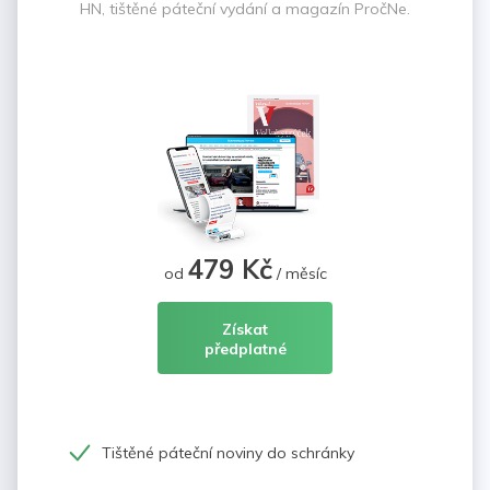
HN, tištěné páteční vydání a magazín PročNe.
479 Kč
od
/ měsíc
Získat
předplatné
Tištěné páteční noviny do schránky