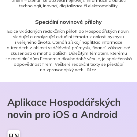
trhem – čtenáři se dozvědí nejnovější informace z oblasti
technologií, inovací, digitalizace či elektromobility.
Speciální novinové přílohy
Edice vkládaných redakčních příloh do Hospodářských novin,
sledující a analyzující aktuální témata z oblasti byznysu
i veřejného života. Čtenáři získají například informace
o trendech z oblasti vzdělávání, průmyslu, financí, zákaznické
zkušenosti a mnoha dalších. Důležitým tématem, kterému
se mediální dům Economia dlouhodobě věnuje, je společenská
odpovědnost firem. Veškeré redakční texty se překlápí
na zpravodajský web HN.cz.
Aplikace Hospodářských
novin pro iOS a Android