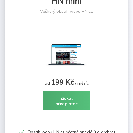
HN mini
Veškerý obsah webu HN.cz
199 Kč
od
/ měsíc
Získat
předplatné
Obsah webu HN.cz včetně speciálů a archivu