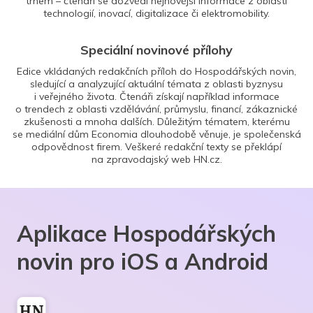
trhem – čtenáři se dozvědí nejnovější informace z oblasti
technologií, inovací, digitalizace či elektromobility.
Speciální novinové přílohy
Edice vkládaných redakčních příloh do Hospodářských novin,
sledující a analyzující aktuální témata z oblasti byznysu
i veřejného života. Čtenáři získají například informace
o trendech z oblasti vzdělávání, průmyslu, financí, zákaznické
zkušenosti a mnoha dalších. Důležitým tématem, kterému
se mediální dům Economia dlouhodobě věnuje, je společenská
odpovědnost firem. Veškeré redakční texty se překlápí
na zpravodajský web HN.cz.
Aplikace Hospodářských
novin pro iOS a Android