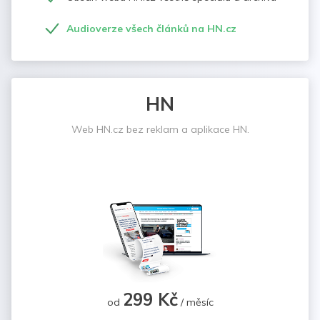
Audioverze všech článků na HN.cz
HN
Web HN.cz bez reklam a aplikace HN.
299 Kč
od
/ měsíc