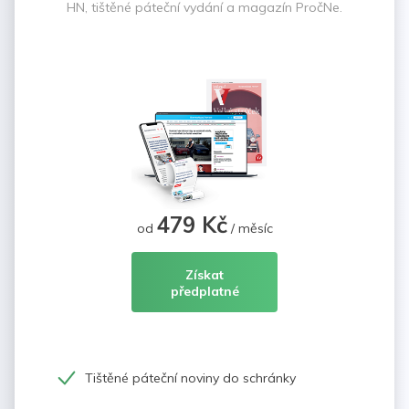
HN, tištěné páteční vydání a magazín PročNe.
479 Kč
od
/ měsíc
Získat
předplatné
Tištěné páteční noviny do schránky