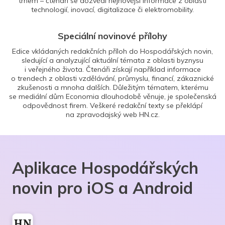
trhem – čtenáři se dozvědí nejnovější informace z oblasti
technologií, inovací, digitalizace či elektromobility.
Speciální novinové přílohy
Edice vkládaných redakčních příloh do Hospodářských novin,
sledující a analyzující aktuální témata z oblasti byznysu
i veřejného života. Čtenáři získají například informace
o trendech z oblasti vzdělávání, průmyslu, financí, zákaznické
zkušenosti a mnoha dalších. Důležitým tématem, kterému
se mediální dům Economia dlouhodobě věnuje, je společenská
odpovědnost firem. Veškeré redakční texty se překlápí
na zpravodajský web HN.cz.
Aplikace Hospodářských
novin pro iOS a Android