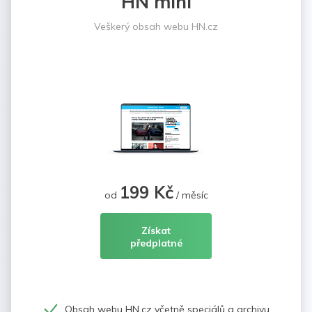
HN mini
Veškerý obsah webu HN.cz
199 Kč
od
/ měsíc
Získat
předplatné
Obsah webu HN.cz včetně speciálů a archivu