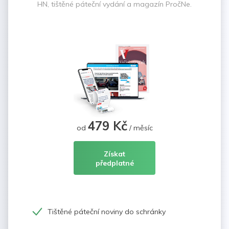
HN, tištěné páteční vydání a magazín PročNe.
479 Kč
od
/ měsíc
Získat
předplatné
Tištěné páteční noviny do schránky