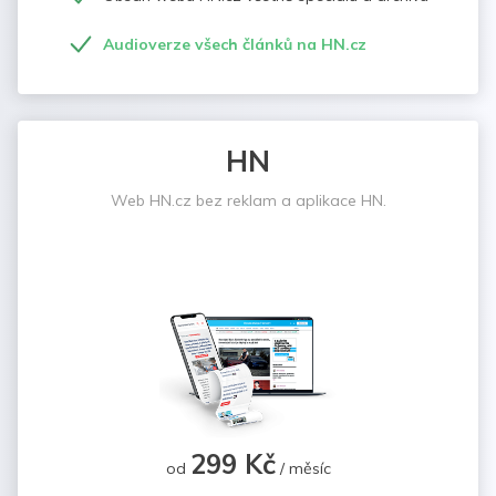
Audioverze všech článků na HN.cz
HN
Web HN.cz bez reklam a aplikace HN.
299 Kč
od
/ měsíc