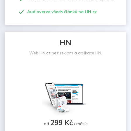
Audioverze všech článků na HN.cz
HN
Web HN.cz bez reklam a aplikace HN.
299 Kč
od
/ měsíc