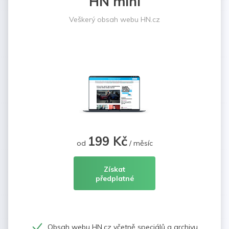
HN mini
Veškerý obsah webu HN.cz
199 Kč
od
/ měsíc
Získat
předplatné
Obsah webu HN.cz včetně speciálů a archivu