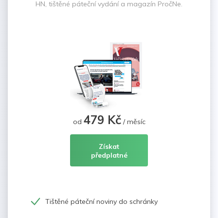
HN, tištěné páteční vydání a magazín PročNe.
479 Kč
od
/ měsíc
Získat
předplatné
Tištěné páteční noviny do schránky