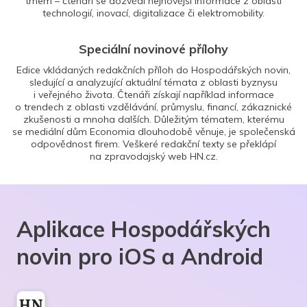
trhem – čtenáři se dozvědí nejnovější informace z oblasti
technologií, inovací, digitalizace či elektromobility.
Speciální novinové přílohy
Edice vkládaných redakčních příloh do Hospodářských novin,
sledující a analyzující aktuální témata z oblasti byznysu
i veřejného života. Čtenáři získají například informace
o trendech z oblasti vzdělávání, průmyslu, financí, zákaznické
zkušenosti a mnoha dalších. Důležitým tématem, kterému
se mediální dům Economia dlouhodobě věnuje, je společenská
odpovědnost firem. Veškeré redakční texty se překlápí
na zpravodajský web HN.cz.
Aplikace Hospodářských
novin pro iOS a Android