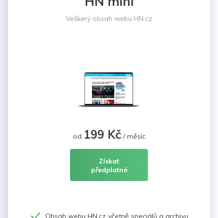
HN mini
Veškerý obsah webu HN.cz
199 Kč
od
/ měsíc
Získat
předplatné
Obsah webu HN.cz včetně speciálů a archivu