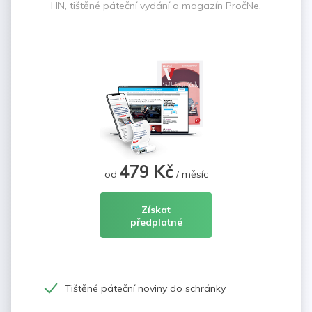
HN, tištěné páteční vydání a magazín PročNe.
479 Kč
od
/ měsíc
Získat
předplatné
Tištěné páteční noviny do schránky