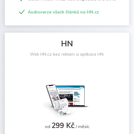
Audioverze všech článků na HN.cz
HN
Web HN.cz bez reklam a aplikace HN.
299 Kč
od
/ měsíc