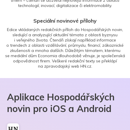
trhem – čtenáři se dozvědí nejnovější informace z oblasti
technologií, inovací, digitalizace či elektromobility.
Speciální novinové přílohy
Edice vkládaných redakčních příloh do Hospodářských novin,
sledující a analyzující aktuální témata z oblasti byznysu
i veřejného života. Čtenáři získají například informace
o trendech z oblasti vzdělávání, průmyslu, financí, zákaznické
zkušenosti a mnoha dalších. Důležitým tématem, kterému
se mediální dům Economia dlouhodobě věnuje, je společenská
odpovědnost firem. Veškeré redakční texty se překlápí
na zpravodajský web HN.cz.
Aplikace Hospodářských
novin pro iOS a Android