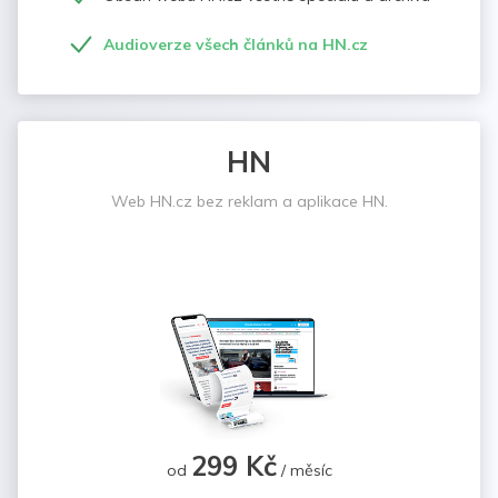
Audioverze všech článků na HN.cz
HN
Web HN.cz bez reklam a aplikace HN.
299 Kč
od
/ měsíc