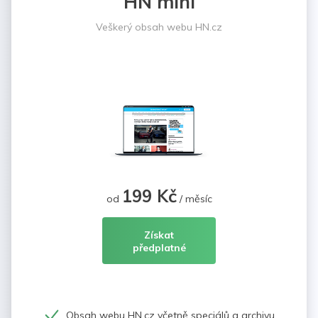
HN mini
Veškerý obsah webu HN.cz
199 Kč
od
/ měsíc
Získat
předplatné
Obsah webu HN.cz včetně speciálů a archivu