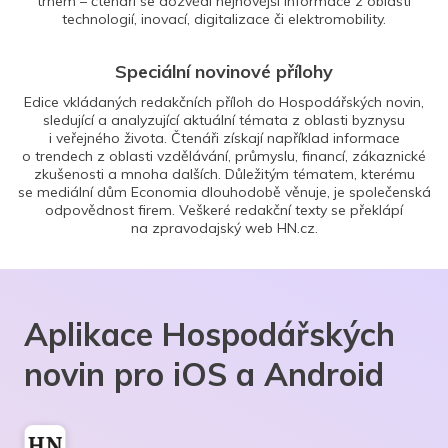
trhem – čtenáři se dozvědí nejnovější informace z oblasti
technologií, inovací, digitalizace či elektromobility.
Speciální novinové přílohy
Edice vkládaných redakčních příloh do Hospodářských novin,
sledující a analyzující aktuální témata z oblasti byznysu
i veřejného života. Čtenáři získají například informace
o trendech z oblasti vzdělávání, průmyslu, financí, zákaznické
zkušenosti a mnoha dalších. Důležitým tématem, kterému
se mediální dům Economia dlouhodobě věnuje, je společenská
odpovědnost firem. Veškeré redakční texty se překlápí
na zpravodajský web HN.cz.
Aplikace Hospodářských
novin pro iOS a Android