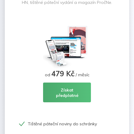
HN, tištěné páteční vydání a magazín PročNe.
479 Kč
od
/ měsíc
Získat
předplatné
Tištěné páteční noviny do schránky