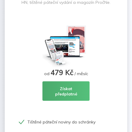
HN, tištěné páteční vydání a magazín PročNe.
479 Kč
od
/ měsíc
Získat
předplatné
Tištěné páteční noviny do schránky