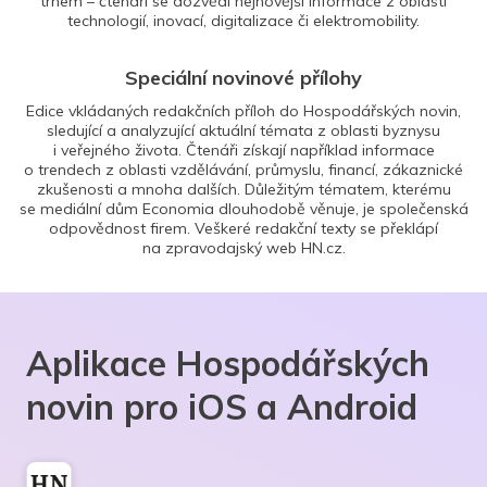
trhem – čtenáři se dozvědí nejnovější informace z oblasti
technologií, inovací, digitalizace či elektromobility.
Speciální novinové přílohy
Edice vkládaných redakčních příloh do Hospodářských novin,
sledující a analyzující aktuální témata z oblasti byznysu
i veřejného života. Čtenáři získají například informace
o trendech z oblasti vzdělávání, průmyslu, financí, zákaznické
zkušenosti a mnoha dalších. Důležitým tématem, kterému
se mediální dům Economia dlouhodobě věnuje, je společenská
odpovědnost firem. Veškeré redakční texty se překlápí
na zpravodajský web HN.cz.
Aplikace Hospodářských
novin pro iOS a Android