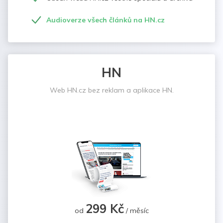
Audioverze všech článků na HN.cz
HN
Web HN.cz bez reklam a aplikace HN.
299 Kč
od
/ měsíc