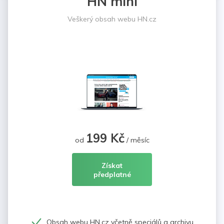
HN mini
Veškerý obsah webu HN.cz
199 Kč
od
/ měsíc
Získat
předplatné
Obsah webu HN.cz včetně speciálů a archivu