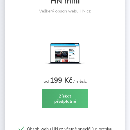
HN mini
Veškerý obsah webu HN.cz
199 Kč
od
/ měsíc
Získat
předplatné
Obsah webu HN.cz včetně speciálů a archivu