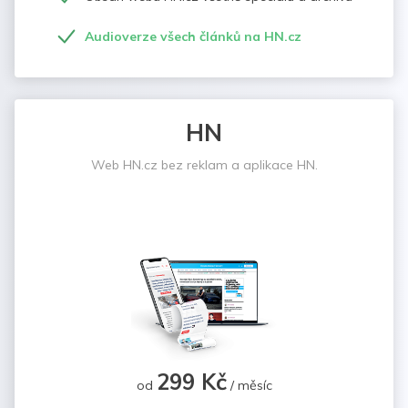
Audioverze všech článků na HN.cz
HN
Web HN.cz bez reklam a aplikace HN.
299 Kč
od
/ měsíc