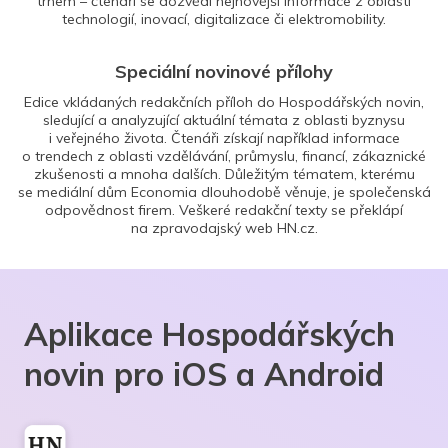
trhem – čtenáři se dozvědí nejnovější informace z oblasti
technologií, inovací, digitalizace či elektromobility.
Speciální novinové přílohy
Edice vkládaných redakčních příloh do Hospodářských novin,
sledující a analyzující aktuální témata z oblasti byznysu
i veřejného života. Čtenáři získají například informace
o trendech z oblasti vzdělávání, průmyslu, financí, zákaznické
zkušenosti a mnoha dalších. Důležitým tématem, kterému
se mediální dům Economia dlouhodobě věnuje, je společenská
odpovědnost firem. Veškeré redakční texty se překlápí
na zpravodajský web HN.cz.
Aplikace Hospodářských
novin pro iOS a Android