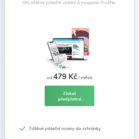
HN, tištěné páteční vydání a magazín PročNe.
479 Kč
od
/ měsíc
Získat
předplatné
Tištěné páteční noviny do schránky