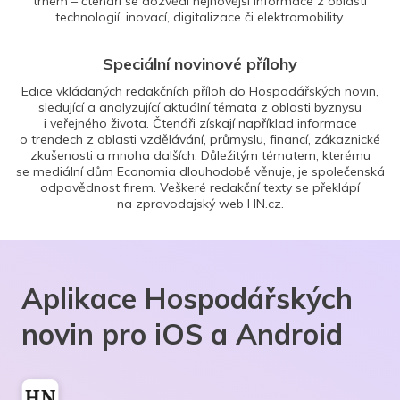
trhem – čtenáři se dozvědí nejnovější informace z oblasti
technologií, inovací, digitalizace či elektromobility.
Speciální novinové přílohy
Edice vkládaných redakčních příloh do Hospodářských novin,
sledující a analyzující aktuální témata z oblasti byznysu
i veřejného života. Čtenáři získají například informace
o trendech z oblasti vzdělávání, průmyslu, financí, zákaznické
zkušenosti a mnoha dalších. Důležitým tématem, kterému
se mediální dům Economia dlouhodobě věnuje, je společenská
odpovědnost firem. Veškeré redakční texty se překlápí
na zpravodajský web HN.cz.
Aplikace Hospodářských
novin pro iOS a Android