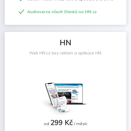
Audioverze všech článků na HN.cz
HN
Web HN.cz bez reklam a aplikace HN.
299 Kč
od
/ měsíc