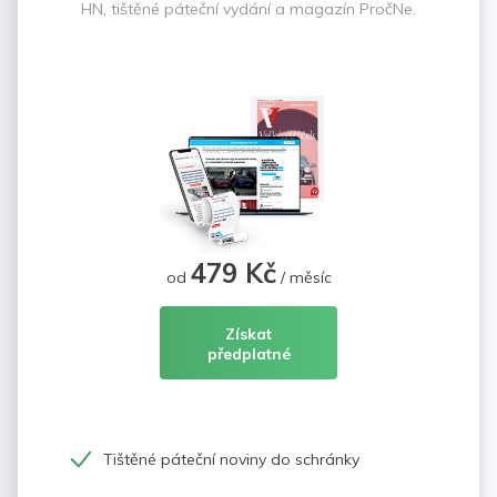
HN, tištěné páteční vydání a magazín PročNe.
479 Kč
od
/ měsíc
Získat
předplatné
Tištěné páteční noviny do schránky