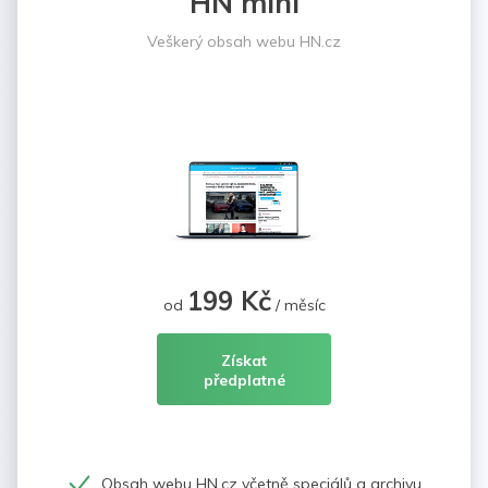
HN mini
Veškerý obsah webu HN.cz
199 Kč
od
/ měsíc
Získat
předplatné
Obsah webu HN.cz včetně speciálů a archivu