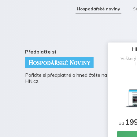
Hospodářské noviny
St
H
Předplaťte si
Veškerý
Pořiďte si předplatné a hned čtěte na
HN.cz.
19
od