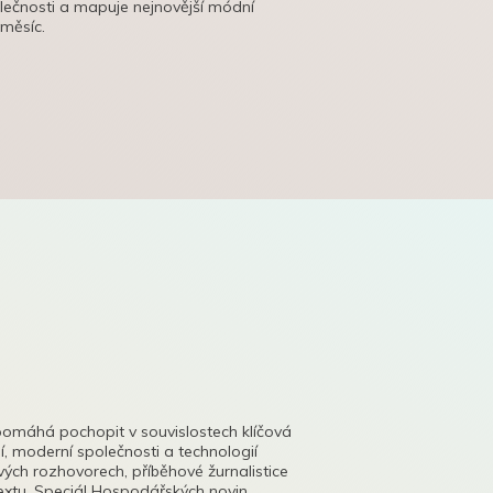
olečnosti a mapuje nejnovější módní
 měsíc.
pomáhá pochopit v souvislostech klíčová
, moderní společnosti a technologií
lových rozhovorech, příběhové žurnalistice
tu. Speciál Hospodářských novin