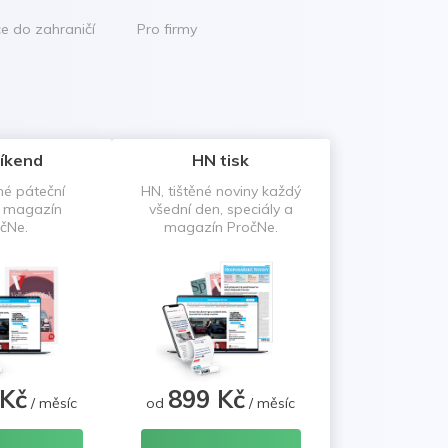
ce do zahraničí
Pro firmy
íkend
HN tisk
né páteční
HN, tištěné noviny každý
a magazín
všední den, speciály a
čNe.
magazín PročNe.
 Kč
899 Kč
/ měsíc
od
/ měsíc