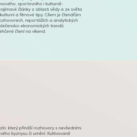
ysového, sportovního i kulturně-
ajímavé články z oblasti vědy a ze světa
 kulturní a filmové tipy. Cílem je čtenářům
ozhovorech, reportážích a analytických
polečensko-ekonomických trendů
hčené čtení na víkend.
azín, který přináší rozhovory s nevšedními
tového byznysu či umění. Kultivovaně