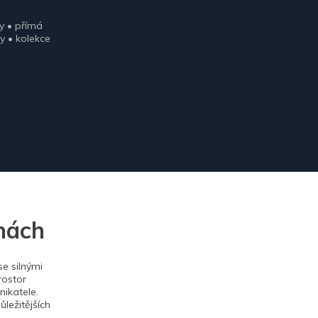
y • přímá
y • kolekce
nách
e silnými
rostor
ikatele.
ležitějších