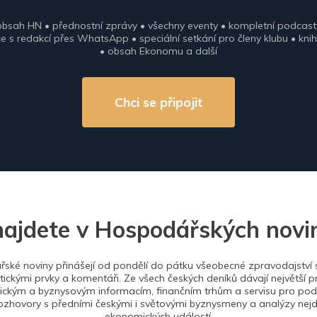
obsah HN • přednostní zprávy • všechny eventy • kompletní podcast
 s redakcí přes WhatsApp • speciální setkání pro členy klubu • knih
• obsah Ekonomu a další
Chci se připojit
najdete v Hospodářských novi
ské noviny přinášejí od pondělí do pátku všeobecné zpravodajství s
tickými prvky a komentáři. Ze všech českých deníků dávají největší p
ckým a byznysovým informacím, finančním trhům a servisu pro podn
ozhovory s předními českými i světovými byznysmeny a analýzy nejdů
ekonomických událostí.