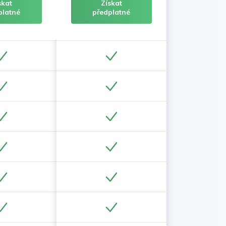
skat
Získat
platné
předplatné