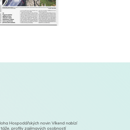
íloha Hospodářských novin Víkend nabízí
táže, profily zajímavých osobností