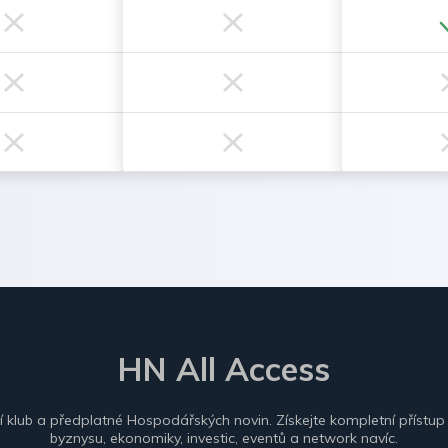
HN All Access
ní klub a předplatné Hospodářských novin. Získejte kompletní přístup
byznysu, ekonomiky, investic, eventů a network navíc.