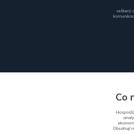
veškerý 
komunikace
Co 
Hospodář
analy
ekonomi
Obsahují r