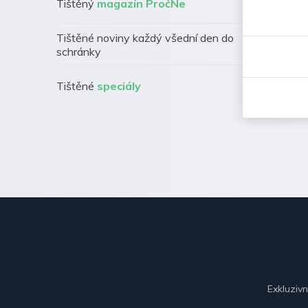
Tištěný
magazín PročNe
Tištěné noviny každý všední den do
schránky
Tištěné
speciály
Exkluziv