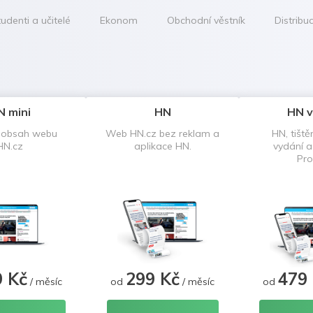
udenti a učitelé
Ekonom
Obchodní věstník
Distribu
N mini
HN
HN v
 obsah webu
Web HN.cz bez reklam a
HN, tiště
HN.cz
aplikace HN.
vydání 
Pro
9 Kč
299 Kč
479
/ měsíc
od
/ měsíc
od