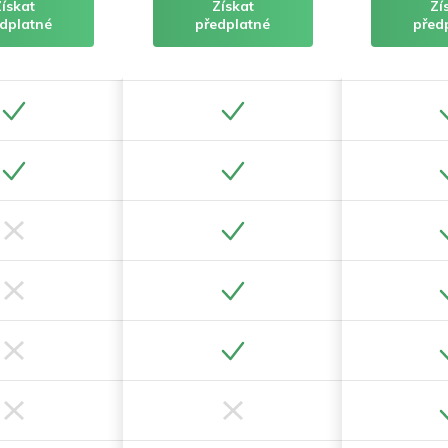
Získat
Získat
Zí
dplatné
předplatné
před