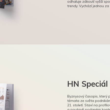
odhaluje zákoutí vyšší sp
trendy. Vychází jednou za
HN Speciál
Byznysový časopis, který 
témata ze světa podnikání
21. století. Staví na profi
a poutavě podaném kontex