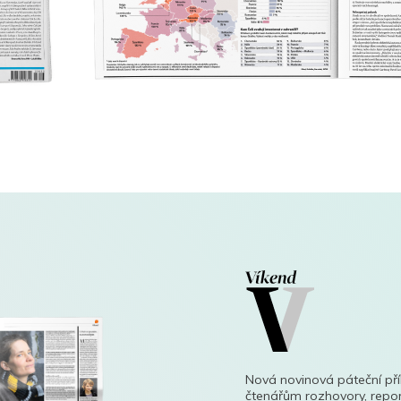
Nová novinová páteční př
čtenářům rozhovory, repor