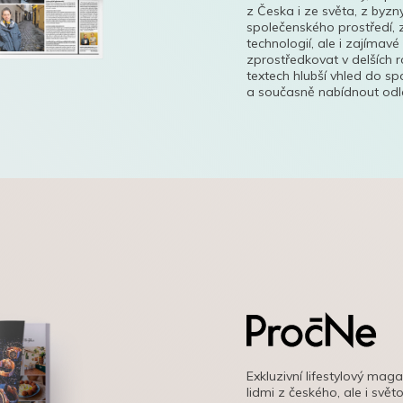
z Česka i ze světa, z byzn
společenského prostředí, z
technologií, ale i zajímavé
zprostředkovat v delších r
textech hlubší vhled do s
a současně nabídnout odle
Exkluzivní lifestylový mag
lidmi z českého, ale i svě