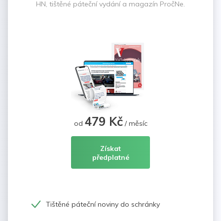
HN, tištěné páteční vydání a magazín PročNe.
479 Kč
od
/ měsíc
Získat
předplatné
Tištěné páteční noviny do schránky