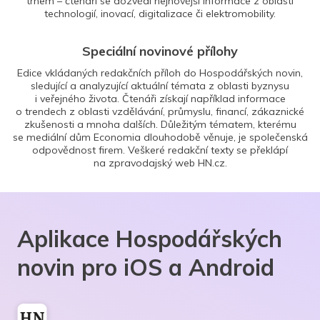
trhem – čtenáři se dozvědí nejnovější informace z oblasti
technologií, inovací, digitalizace či elektromobility.
Speciální novinové přílohy
Edice vkládaných redakčních příloh do Hospodářských novin,
sledující a analyzující aktuální témata z oblasti byznysu
i veřejného života. Čtenáři získají například informace
o trendech z oblasti vzdělávání, průmyslu, financí, zákaznické
zkušenosti a mnoha dalších. Důležitým tématem, kterému
se mediální dům Economia dlouhodobě věnuje, je společenská
odpovědnost firem. Veškeré redakční texty se překlápí
na zpravodajský web HN.cz.
Aplikace Hospodářských
novin pro iOS a Android