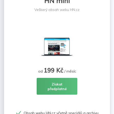
HN mini
Veškerý obsah webu HN.cz
199 Kč
od
/ měsíc
Získat
předplatné
Obsah webu HN.cz včetně speciálů a archivu