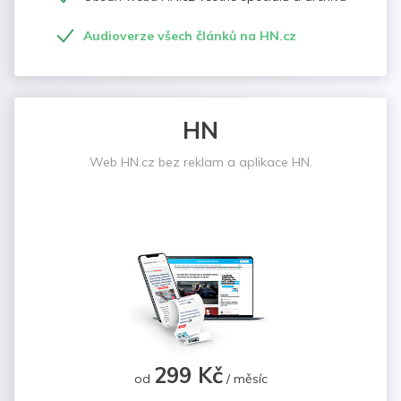
Audioverze všech článků na HN.cz
HN
Web HN.cz bez reklam a aplikace HN.
299 Kč
od
/ měsíc