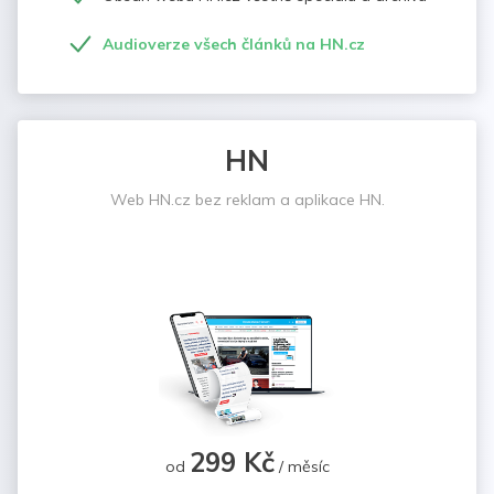
Audioverze všech článků na HN.cz
HN
Web HN.cz bez reklam a aplikace HN.
299 Kč
od
/ měsíc