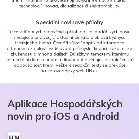
trhem – čtenáři se dozvědí nejnovější informace z oblasti
technologií, inovací, digitalizace či elektromobility.
Speciální novinové přílohy
Edice vkládaných redakčních příloh do Hospodářských novin,
sledující a analyzující aktuální témata z oblasti byznysu
i veřejného života. Čtenáři získají například informace
o trendech z oblasti vzdělávání, průmyslu, financí, zákaznické
zkušenosti a mnoha dalších. Důležitým tématem, kterému
se mediální dům Economia dlouhodobě věnuje, je společenská
odpovědnost firem. Veškeré redakční texty se překlápí
na zpravodajský web HN.cz.
Aplikace Hospodářských
novin pro iOS a Android