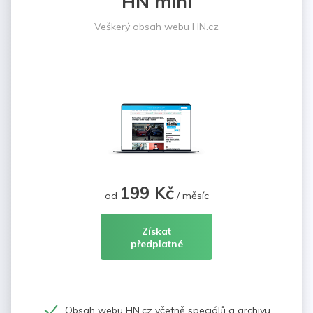
HN mini
Veškerý obsah webu HN.cz
199 Kč
od
/ měsíc
Získat
předplatné
Obsah webu HN.cz včetně speciálů a archivu