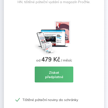
HN, tištěné páteční vydání a magazín PročNe.
479 Kč
od
/ měsíc
Získat
předplatné
Tištěné páteční noviny do schránky