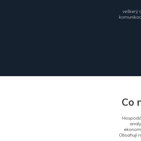
veškerý 
komunikace
Co 
Hospodář
analy
ekonomi
Obsahují r