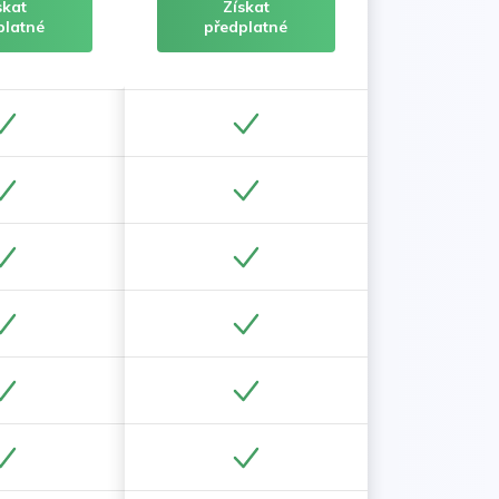
skat
Získat
platné
předplatné