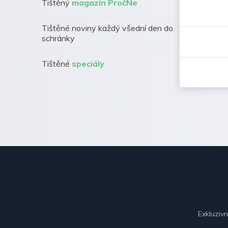
Tištěný
magazín PročNe
Tištěné noviny každý všední den do
schránky
Tištěné
speciály
Exkluziv