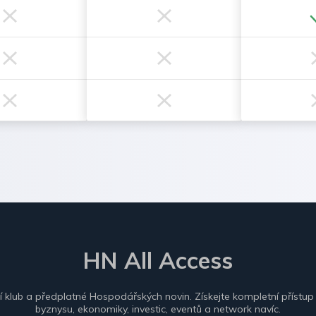
HN All Access
ní klub a předplatné Hospodářských novin. Získejte kompletní přístup
byznysu, ekonomiky, investic, eventů a network navíc.