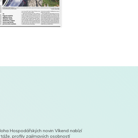
íloha Hospodářských novin Víkend nabízí
táže, profily zajímavých osobností