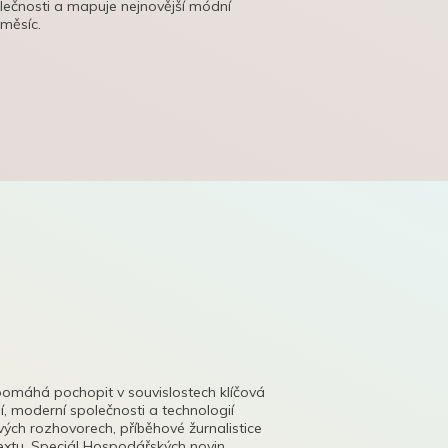
olečnosti a mapuje nejnovější módní
 měsíc.
pomáhá pochopit v souvislostech klíčová
, moderní společnosti a technologií
lových rozhovorech, příběhové žurnalistice
tu. Speciál Hospodářských novin