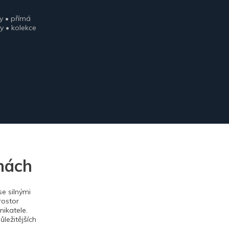
y • přímá
y • kolekce
nách
e silnými
rostor
ikatele.
ležitějších