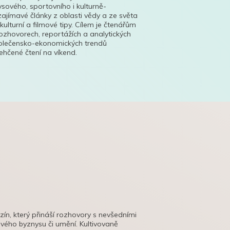
ysového, sportovního i kulturně-
ajímavé články z oblasti vědy a ze světa
 kulturní a filmové tipy. Cílem je čtenářům
ozhovorech, reportážích a analytických
polečensko-ekonomických trendů
hčené čtení na víkend.
azín, který přináší rozhovory s nevšedními
tového byznysu či umění. Kultivovaně