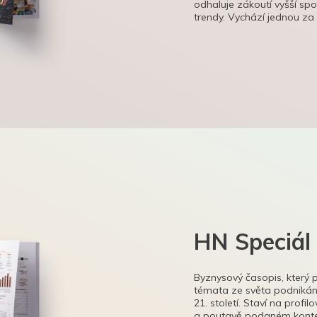
odhaluje zákoutí vyšší sp
trendy. Vychází jednou za
HN Speciál
Byznysový časopis, který 
témata ze světa podnikání
21. století. Staví na profi
a poutavě podaném kontex