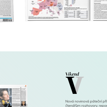
Nová novinová páteční př
čtenářům rozhovory, repor