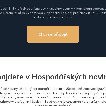
obsah HN • přednostní zprávy • všechny eventy • kompletní podcast
 s redakcí přes WhatsApp • speciální setkání pro členy klubu • knih
• obsah Ekonomu a další
Chci se připojit
najdete v Hospodářských novi
ské noviny přinášejí od pondělí do pátku všeobecné zpravodajství s
tickými prvky a komentáři. Ze všech českých deníků dávají největší p
ckým a byznysovým informacím, finančním trhům a servisu pro podn
ozhovory s předními českými i světovými byznysmeny a analýzy nejdů
ekonomických událostí.