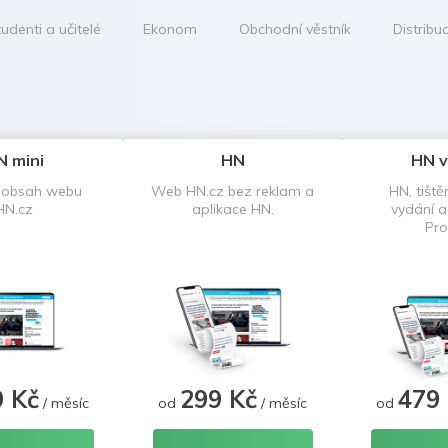
udenti a učitelé
Ekonom
Obchodní věstník
Distribu
N mini
HN
HN v
 obsah webu
Web HN.cz bez reklam a
HN, tiště
HN.cz
aplikace HN.
vydání 
Pro
9 Kč
299 Kč
479
/ měsíc
od
/ měsíc
od