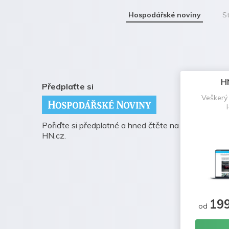
Hospodářské noviny
St
H
Předplaťte si
Veškerý
Pořiďte si předplatné a hned čtěte na
HN.cz.
19
od