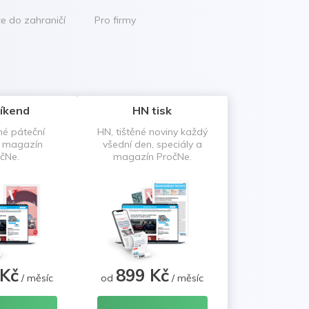
ce do zahraničí
Pro firmy
íkend
HN tisk
né páteční
HN, tištěné noviny každý
a magazín
všední den, speciály a
čNe.
magazín PročNe.
 Kč
899 Kč
/ měsíc
od
/ měsíc