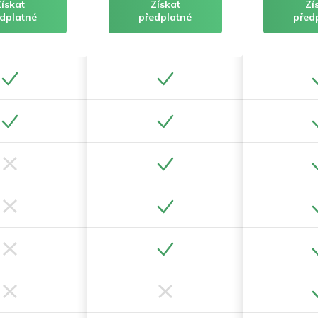
Získat
Získat
Zí
dplatné
předplatné
před