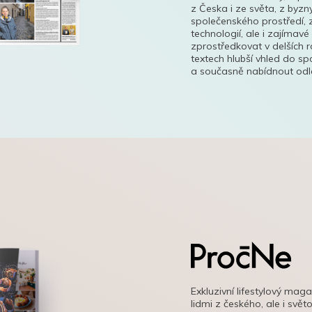
z Česka i ze světa, z byzn
společenského prostředí, z
technologií, ale i zajímavé
zprostředkovat v delších r
textech hlubší vhled do s
a současně nabídnout odle
Exkluzivní lifestylový mag
lidmi z českého, ale i svě