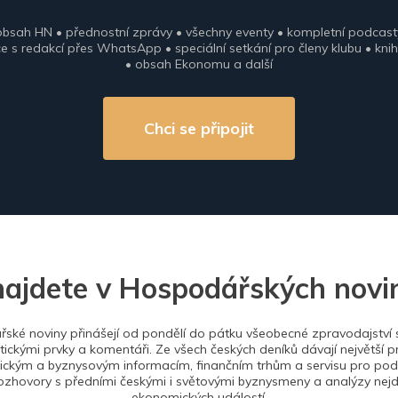
obsah HN • přednostní zprávy • všechny eventy • kompletní podcast
 s redakcí přes WhatsApp • speciální setkání pro členy klubu • knih
• obsah Ekonomu a další
Chci se připojit
najdete v Hospodářských novi
ské noviny přinášejí od pondělí do pátku všeobecné zpravodajství s
tickými prvky a komentáři. Ze všech českých deníků dávají největší p
ckým a byznysovým informacím, finančním trhům a servisu pro podn
ozhovory s předními českými i světovými byznysmeny a analýzy nejdů
ekonomických událostí.