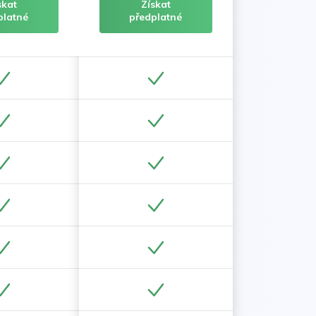
skat
Získat
platné
předplatné