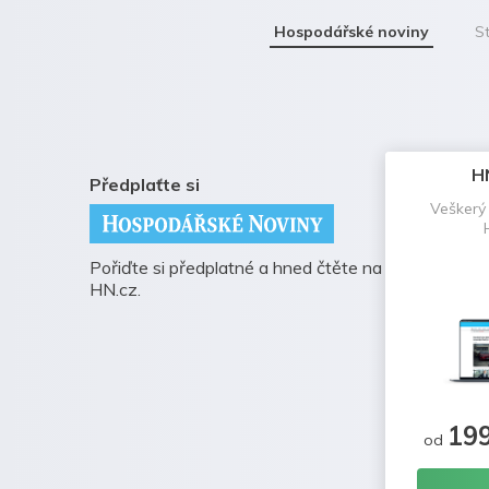
Hospodářské noviny
St
H
Předplaťte si
Veškerý
Pořiďte si předplatné a hned čtěte na
HN.cz.
19
od