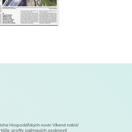
íloha Hospodářských novin Víkend nabízí
táže, profily zajímavých osobností