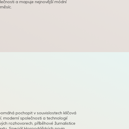
olečnosti a mapuje nejnovější módní
 měsíc.
pomáhá pochopit v souvislostech klíčová
, moderní společnosti a technologií
lových rozhovorech, příběhové žurnalistice
tu. Speciál Hospodářských novin