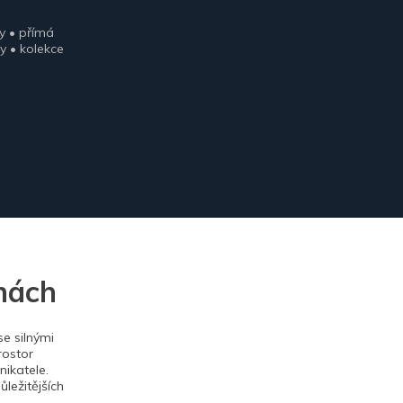
y • přímá
y • kolekce
nách
e silnými
rostor
ikatele.
ležitějších