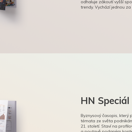
odhaluje zákoutí vyšší sp
trendy. Vychází jednou za
HN Speciál
Byznysový časopis, který 
témata ze světa podnikání
21. století. Staví na profi
a poutavě podaném kontex