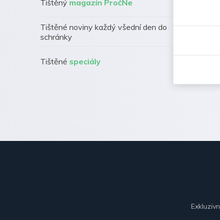
Tištěný
magazín PročNe
Tištěné noviny každý všední den do
schránky
Tištěné
speciály
Exkluziv