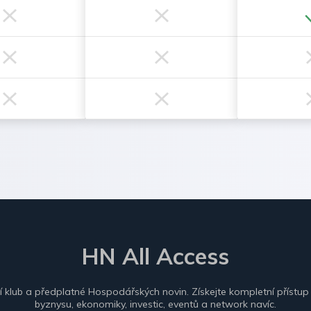
HN All Access
ní klub a předplatné Hospodářských novin. Získejte kompletní přístup
byznysu, ekonomiky, investic, eventů a network navíc.