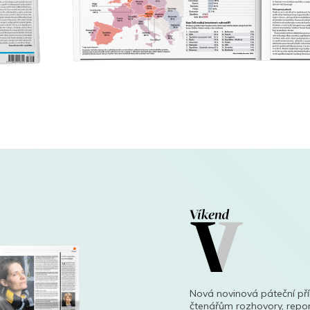
Nová novinová páteční př
čtenářům rozhovory, repor