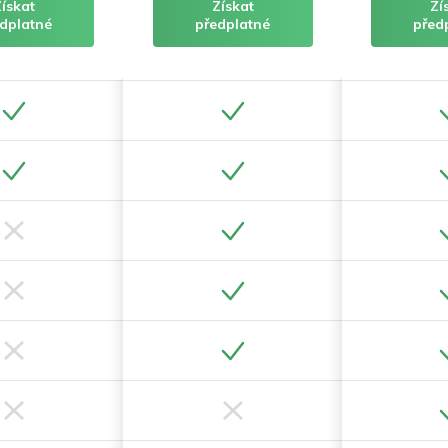
Získat
Získat
Zí
dplatné
předplatné
před