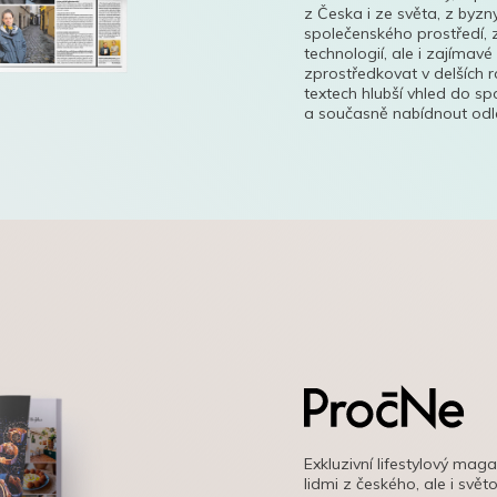
z Česka i ze světa, z byzn
společenského prostředí, z
technologií, ale i zajímavé
zprostředkovat v delších r
textech hlubší vhled do s
a současně nabídnout odle
Exkluzivní lifestylový mag
lidmi z českého, ale i svě