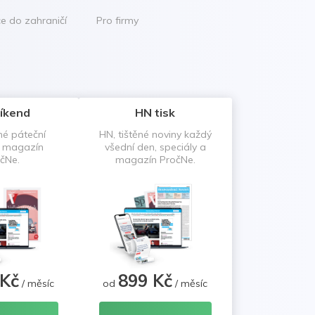
ce do zahraničí
Pro firmy
íkend
HN tisk
né páteční
HN, tištěné noviny každý
a magazín
všední den, speciály a
čNe.
magazín PročNe.
 Kč
899 Kč
/ měsíc
od
/ měsíc