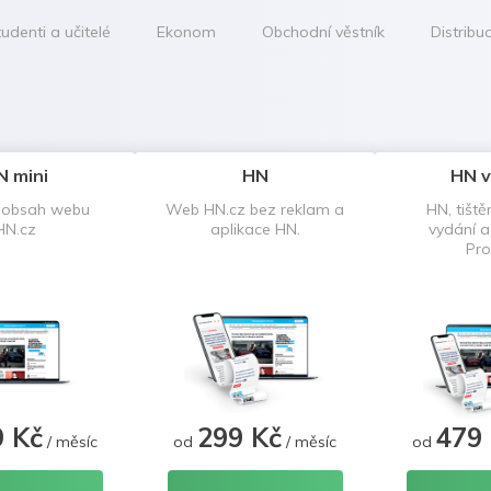
udenti a učitelé
Ekonom
Obchodní věstník
Distribu
N mini
HN
HN v
 obsah webu
Web HN.cz bez reklam a
HN, tiště
HN.cz
aplikace HN.
vydání 
Pro
9 Kč
299 Kč
479
/ měsíc
od
/ měsíc
od