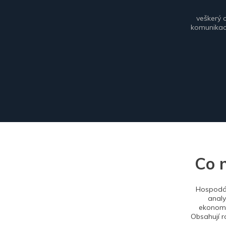
veškerý 
komunikace
Co 
Hospodář
analy
ekonomi
Obsahují r