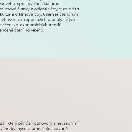
ysového, sportovního i kulturně-
ajímavé články z oblasti vědy a ze světa
 kulturní a filmové tipy. Cílem je čtenářům
ozhovorech, reportážích a analytických
polečensko-ekonomických trendů
hčené čtení na víkend.
azín, který přináší rozhovory s nevšedními
tového byznysu či umění. Kultivovaně