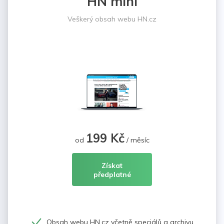
HN mini
Veškerý obsah webu HN.cz
199 Kč
od
/ měsíc
Získat
předplatné
Obsah webu HN.cz včetně speciálů a archivu