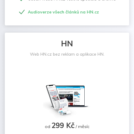
Audioverze všech článků na HN.cz
HN
Web HN.cz bez reklam a aplikace HN.
299 Kč
od
/ měsíc