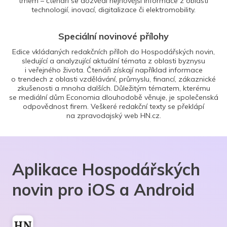
trhem – čtenáři se dozvědí nejnovější informace z oblasti
technologií, inovací, digitalizace či elektromobility.
Speciální novinové přílohy
Edice vkládaných redakčních příloh do Hospodářských novin,
sledující a analyzující aktuální témata z oblasti byznysu
i veřejného života. Čtenáři získají například informace
o trendech z oblasti vzdělávání, průmyslu, financí, zákaznické
zkušenosti a mnoha dalších. Důležitým tématem, kterému
se mediální dům Economia dlouhodobě věnuje, je společenská
odpovědnost firem. Veškeré redakční texty se překlápí
na zpravodajský web HN.cz.
Aplikace Hospodářských
novin pro iOS a Android