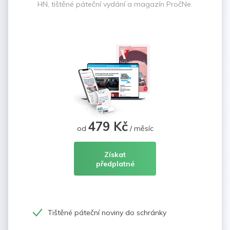
HN, tištěné páteční vydání a magazín PročNe.
479 Kč
od
/ měsíc
Získat
předplatné
Tištěné páteční noviny do schránky